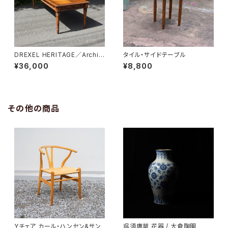
DREXEL HERITAGE／Archit
タイル・サイドテーブル
ectual Low Table
¥36,000
¥8,800
その他の商品
Yチェア カール・ハンセン&サン
呉須唐草 花器 / 大倉陶園