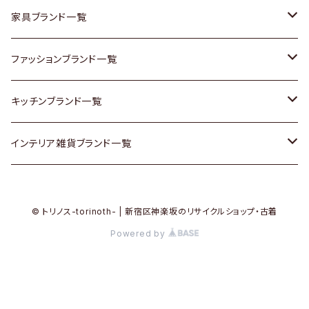
チェスト
靴
Vintage / ヴィンテージ
その他楽器
家具ブランド一覧
その他家具
スカーフ
銀製品
ACME Furniture / アクメ ファニチャー
ファッションブランド一覧
Vintageヴィンテージ / Antiqueアンティーク
腕時計
和物 / 作家物
ACTUS / アクタス
agnes b / アニエス ベー
キッチンブランド一覧
Designers / デザイナーズ
Vintage / ヴィンテージ
その他キッチン雑貨
arflex / アルフレックス
BALLY / バリー
ARABIA / アラビア
インテリア雑貨ブランド一覧
リメイク / DIY
Designers / デザイナーズ
B-COMPANY / ビーカンパニー
BOTTEGA VENETA / ボッテガ・ヴェネタ
Baccrat / バカラ
ALESSI / アレッシィ
© トリノス-torinoth- | 新宿区神楽坂のリサイクルショップ・古着
その他ファッション
BoConcept / ボーコンセプト
Burberry / バーバリー
Fire-King / ファイヤーキング
Dulton / ダルトン
Powered by
Cassina / カッシーナ
Barbour / バブアー
GUSTAFSBERG / グスタフスベリ
Lisa Larson / リサラーソン