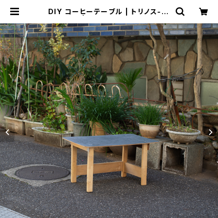
DIY コーヒーテーブル | トリノス-to
rinoth- | 新宿区神楽坂のリサイク
ルショップ・古着