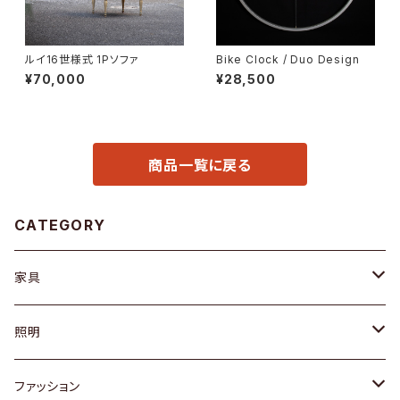
ルイ16世様式 1Pソファ
Bike Clock / Duo Design
¥70,000
¥28,500
商品一覧に戻る
CATEGORY
家具
ソファ / ベンチ
照明
チェア / スツール
ペンダントライト
ファッション