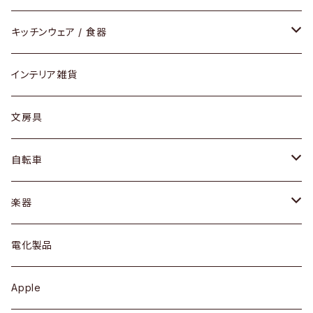
ダイニングセット / ダイニングテーブル
テーブルランプ / デスクスタンド
アクセサリー
キッチンウェア / 食器
リング
ローテーブル / サイドテーブル
フロアライト
財布
グラス / タンブラー
インテリア雑貨
ピアス / イヤリング
デスク / コンソール
バッグ
カップ / マグ
文房具
ネックレス / ペンダント
ドレッサー
アウター
プレート / ボウル
自転車
ブレスレット / バングル
シェルフ
トップス
カトラリー
dahon
楽器
ブローチ
キュリオケース / 飾り棚
ワンピース
ケトル / ティーポット
ギター
電化製品
その他アクセサリー
カップボード / 食器棚
ボトムス
鍋 / フライパン
ベース
Apple