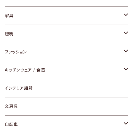
家具
ソファ / ベンチ
照明
チェア / スツール
ペンダントライト
ファッション
ダイニングセット / ダイニングテーブル
テーブルランプ / デスクスタンド
アクセサリー
キッチンウェア / 食器
リング
ローテーブル / サイドテーブル
フロアライト
財布
グラス / タンブラー
インテリア雑貨
ピアス / イヤリング
デスク / コンソール
バッグ
カップ / マグ
文房具
ネックレス / ペンダント
ドレッサー
アウター
プレート / ボウル
自転車