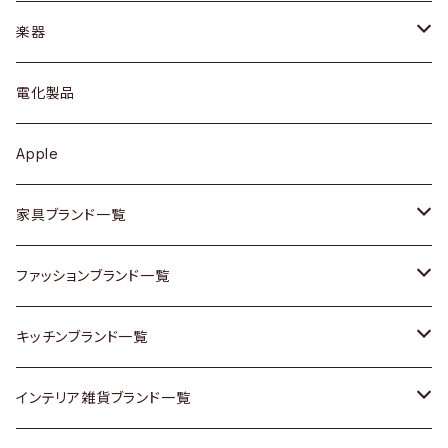
ブレスレット / バングル
シェルフ
トップス
カトラリー
dahon
楽器
ブローチ
キュリオケース / 飾り棚
ワンピース
ケトル / ティーポット
ギター
電化製品
その他アクセサリー
カップボード / 食器棚
ボトムス
鍋 / フライパン
ベース
Apple
チェスト
靴
Vintage / ヴィンテージ
その他楽器
家具ブランド一覧
その他家具
スカーフ
銀製品
ACME Furniture / アクメ ファニチャー
ファッションブランド一覧
Vintageヴィンテージ / Antiqueアンティーク
腕時計
和物 / 作家物
ACTUS / アクタス
agnes b / アニエス ベー
キッチンブランド一覧
Designers / デザイナーズ
Vintage / ヴィンテージ
その他キッチン雑貨
arflex / アルフレックス
BALLY / バリー
ARABIA / アラビア
インテリア雑貨ブランド一覧