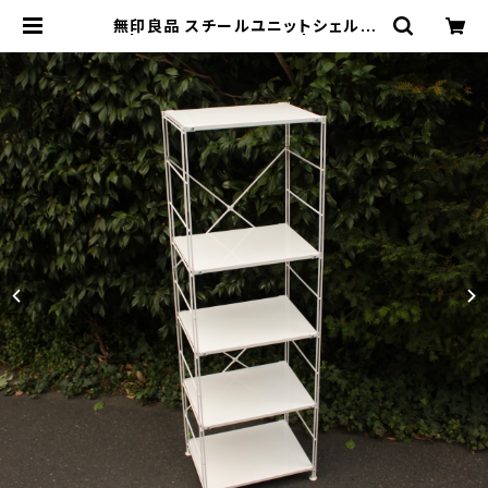
無印良品 スチールユニットシェルフ
大 | トリノス-torinoth- | 新宿区神
楽坂のリサイクルショップ・古着