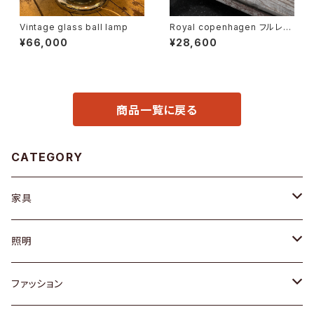
Vintage glass ball lamp
Royal copenhagen フルレー
ス オーバルディッシュ
¥66,000
¥28,600
商品一覧に戻る
CATEGORY
家具
ソファ / ベンチ
照明
チェア / スツール
ペンダントライト
ファッション