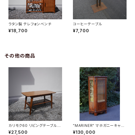
ラタン製 テレフォンベンチ
コーヒーテーブル
¥18,700
¥7,700
その他の商品
カリモク60 リビングテーブル
"MARINER" マホガニーキャビ
小
ネット
¥27,500
¥130,000