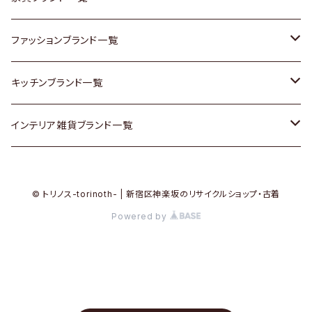
その他家具
スカーフ
銀製品
ACME Furniture / アクメ ファニチャー
ファッションブランド一覧
Vintageヴィンテージ / Antiqueアンティーク
腕時計
和物 / 作家物
ACTUS / アクタス
agnes b / アニエス ベー
キッチンブランド一覧
Designers / デザイナーズ
Vintage / ヴィンテージ
その他キッチン雑貨
arflex / アルフレックス
BALLY / バリー
ARABIA / アラビア
インテリア雑貨ブランド一覧
リメイク / DIY
Designers / デザイナーズ
B-COMPANY / ビーカンパニー
BOTTEGA VENETA / ボッテガ・ヴェネタ
Baccrat / バカラ
ALESSI / アレッシィ
© トリノス-torinoth- | 新宿区神楽坂のリサイクルショップ・古着
その他ファッション
BoConcept / ボーコンセプト
Burberry / バーバリー
Fire-King / ファイヤーキング
Dulton / ダルトン
Powered by
Cassina / カッシーナ
Barbour / バブアー
GUSTAFSBERG / グスタフスベリ
Lisa Larson / リサラーソン
CRASH GATE / (Knot antiques)
BVLGARI / ブルガリ
Herend / ヘレンド
LLADRO / リアドロ