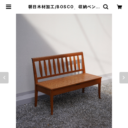
朝日木材加工/BOSCO 収納ベンチ
| トリノス-torinoth- | 新宿区神楽
坂のリサイクルショップ・古着