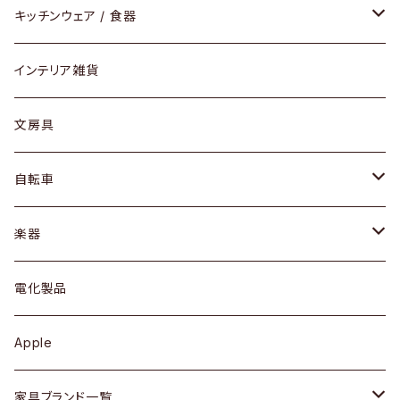
ダイニングセット / ダイニングテーブル
テーブルランプ / デスクスタンド
アクセサリー
キッチンウェア / 食器
リング
ローテーブル / サイドテーブル
フロアライト
財布
グラス / タンブラー
インテリア雑貨
ピアス / イヤリング
デスク / コンソール
バッグ
カップ / マグ
文房具
ネックレス / ペンダント
ドレッサー
アウター
プレート / ボウル
自転車
ブレスレット / バングル
シェルフ
トップス
カトラリー
dahon
楽器
ブローチ
キュリオケース / 飾り棚
ワンピース
ケトル / ティーポット
ギター
電化製品
その他アクセサリー
カップボード / 食器棚
ボトムス
鍋 / フライパン
ベース
Apple
チェスト
靴
Vintage / ヴィンテージ
その他楽器
家具ブランド一覧