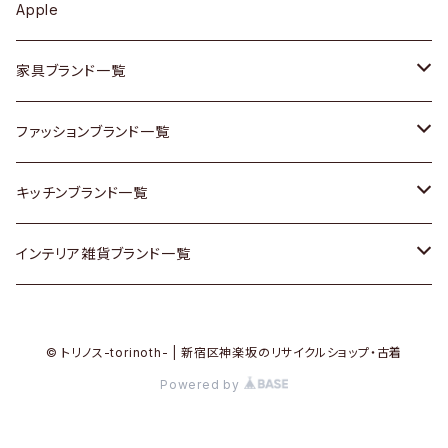
カップボード / 食器棚
ボトムス
鍋 / フライパン
ベース
Apple
チェスト
靴
Vintage / ヴィンテージ
その他楽器
家具ブランド一覧
その他家具
スカーフ
銀製品
ACME Furniture / アクメ ファニチャー
ファッションブランド一覧
Vintageヴィンテージ / Antiqueアンティーク
腕時計
和物 / 作家物
ACTUS / アクタス
agnes b / アニエス ベー
キッチンブランド一覧
Designers / デザイナーズ
Vintage / ヴィンテージ
その他キッチン雑貨
arflex / アルフレックス
BALLY / バリー
ARABIA / アラビア
インテリア雑貨ブランド一覧
リメイク / DIY
Designers / デザイナーズ
B-COMPANY / ビーカンパニー
BOTTEGA VENETA / ボッテガ・ヴェネタ
Baccrat / バカラ
ALESSI / アレッシィ
© トリノス-torinoth- | 新宿区神楽坂のリサイクルショップ・古着
その他ファッション
BoConcept / ボーコンセプト
Burberry / バーバリー
Fire-King / ファイヤーキング
Dulton / ダルトン
Powered by
Cassina / カッシーナ
Barbour / バブアー
GUSTAFSBERG / グスタフスベリ
Lisa Larson / リサラーソン