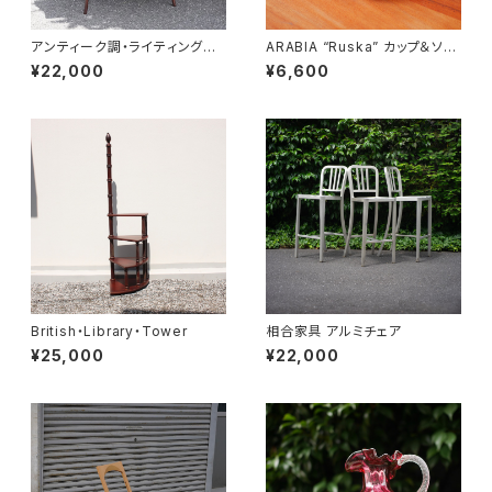
アンティーク調・ライティングデ
ARABIA “Ruska” カップ＆ソー
スク
サー
¥22,000
¥6,600
British・Library・Tower
相合家具 アルミチェア
¥25,000
¥22,000