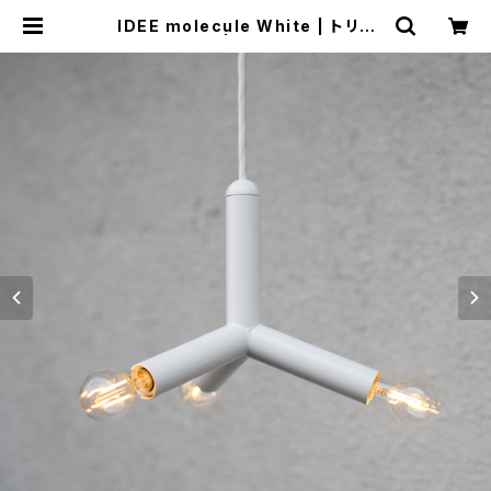
IDEE molecule White | トリノ
ス-torinoth- | 新宿区神楽坂のリサ
イクルショップ・古着