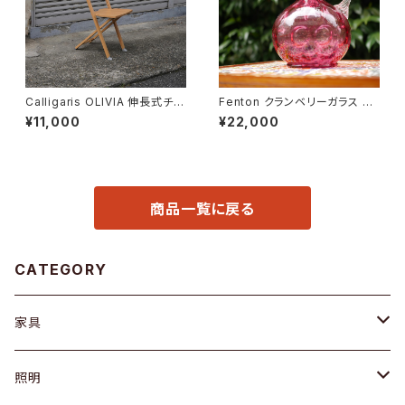
Calligaris OLIVIA 伸長式チェ
Fenton クランベリーガラス ピ
ア
ッチャー
¥11,000
¥22,000
商品一覧に戻る
CATEGORY
家具
ソファ / ベンチ
照明