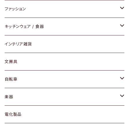
チェア / スツール
ペンダントライト
ファッション
ダイニングセット / ダイニングテーブル
テーブルランプ / デスクスタンド
アクセサリー
キッチンウェア / 食器
リング
ローテーブル / サイドテーブル
フロアライト
財布
グラス / タンブラー
インテリア雑貨
ピアス / イヤリング
デスク / コンソール
バッグ
カップ / マグ
文房具
ネックレス / ペンダント
ドレッサー
アウター
プレート / ボウル
自転車
ブレスレット / バングル
シェルフ
トップス
カトラリー
dahon
楽器
ブローチ
キュリオケース / 飾り棚
ワンピース
ケトル / ティーポット
ギター
電化製品
その他アクセサリー