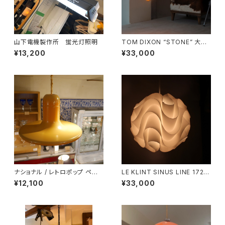
山下電機製作所 蛍光灯照明
TOM DIXON “STONE” 大理
石ペンダントライト
¥13,200
¥33,000
ナショナル / レトロポップ ペン
LE KLINT SINUS LINE 172A
ダントライト
Medium
¥12,100
¥33,000