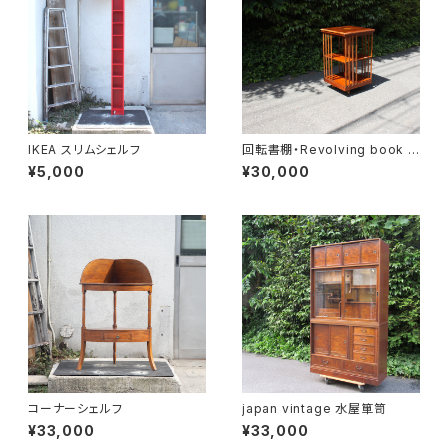
IKEA スリムシェルフ
回転書棚・Revolving book c
ase
¥5,000
¥30,000
コーナーシェルフ
japan vintage 水屋箪笥
¥33,000
¥33,000