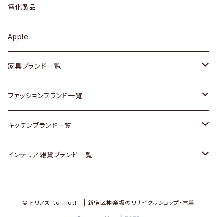
キュリオケース / 飾り棚
ワンピース
ケトル / ティーポット
ギター
電化製品
その他アクセサリー
カップボード / 食器棚
ボトムス
鍋 / フライパン
ベース
Apple
チェスト
靴
Vintage / ヴィンテージ
その他楽器
家具ブランド一覧
その他家具
スカーフ
銀製品
ACME Furniture / アクメ ファニチャー
ファッションブランド一覧
Vintageヴィンテージ / Antiqueアンティーク
腕時計
和物 / 作家物
ACTUS / アクタス
agnes b / アニエス ベー
キッチンブランド一覧
Designers / デザイナーズ
Vintage / ヴィンテージ
その他キッチン雑貨
arflex / アルフレックス
BALLY / バリー
ARABIA / アラビア
インテリア雑貨ブランド一覧
リメイク / DIY
Designers / デザイナーズ
B-COMPANY / ビーカンパニー
BOTTEGA VENETA / ボッテガ・ヴェネタ
Baccrat / バカラ
ALESSI / アレッシィ
© トリノス-torinoth- | 新宿区神楽坂のリサイクルショップ・古着
その他ファッション
BoConcept / ボーコンセプト
Burberry / バーバリー
Fire-King / ファイヤーキング
Dulton / ダルトン