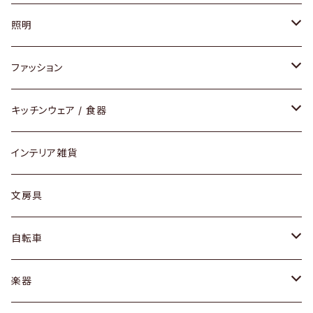
ソファ / ベンチ
照明
チェア / スツール
ペンダントライト
ファッション
ダイニングセット / ダイニングテーブル
テーブルランプ / デスクスタンド
アクセサリー
キッチンウェア / 食器
リング
ローテーブル / サイドテーブル
フロアライト
財布
グラス / タンブラー
インテリア雑貨
ピアス / イヤリング
デスク / コンソール
バッグ
カップ / マグ
文房具
ネックレス / ペンダント
ドレッサー
アウター
プレート / ボウル
自転車
ブレスレット / バングル
シェルフ
トップス
カトラリー
dahon
楽器
ブローチ