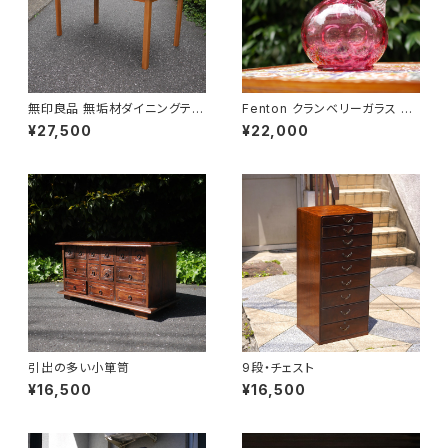
無印良品 無垢材ダイニングテー
Fenton クランベリーガラス ピ
ブル
ッチャー
¥27,500
¥22,000
引出の多い小箪笥
9段・チェスト
¥16,500
¥16,500