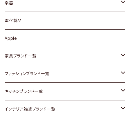
シェルフ
トップス
カトラリー
dahon
楽器
ブローチ
キュリオケース / 飾り棚
ワンピース
ケトル / ティーポット
ギター
電化製品
その他アクセサリー
カップボード / 食器棚
ボトムス
鍋 / フライパン
ベース
Apple
チェスト
靴
Vintage / ヴィンテージ
その他楽器
家具ブランド一覧
その他家具
スカーフ
銀製品
ACME Furniture / アクメ ファニチャー
ファッションブランド一覧
Vintageヴィンテージ / Antiqueアンティーク
腕時計
和物 / 作家物
ACTUS / アクタス
agnes b / アニエス ベー
キッチンブランド一覧
Designers / デザイナーズ
Vintage / ヴィンテージ
その他キッチン雑貨
arflex / アルフレックス
BALLY / バリー
ARABIA / アラビア
インテリア雑貨ブランド一覧
リメイク / DIY
Designers / デザイナーズ
B-COMPANY / ビーカンパニー
BOTTEGA VENETA / ボッテガ・ヴェネタ
Baccrat / バカラ
ALESSI / アレッシィ