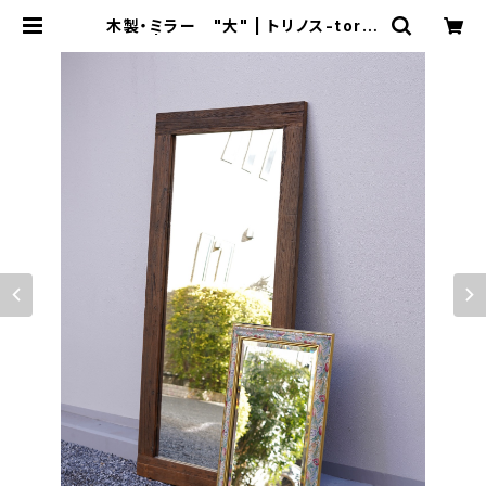
木製・ミラー "大" | トリノス-torin
oth- | 新宿区神楽坂のリサイクルシ
ョップ・古着