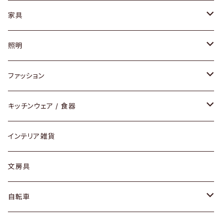
家具
ソファ / ベンチ
照明
チェア / スツール
ペンダントライト
ファッション
ダイニングセット / ダイニングテーブル
テーブルランプ / デスクスタンド
アクセサリー
キッチンウェア / 食器
リング
ローテーブル / サイドテーブル
フロアライト
財布
グラス / タンブラー
インテリア雑貨
ピアス / イヤリング
デスク / コンソール
バッグ
カップ / マグ
文房具
ネックレス / ペンダント
ドレッサー
アウター
プレート / ボウル
自転車
ブレスレット / バングル