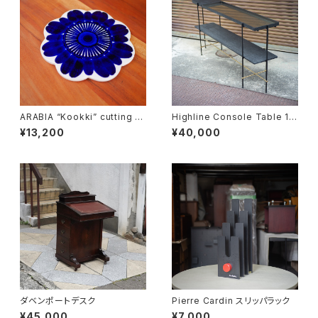
ARABIA “Kookki” cutting b
Highline Console Table 18
oard
0
¥13,200
¥40,000
ダベンポートデスク
Pierre Cardin スリッパラック
¥45,000
¥7,000