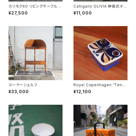
カリモク60 リビングテーブル
Calligaris OLIVIA 伸長式チェ
小
ア
¥27,500
¥11,000
コーナーシェルフ
Royal Copenhagen “Tener
a” Butter Case
¥33,000
¥12,100