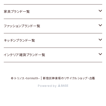
チェスト
靴
Vintage / ヴィンテージ
その他楽器
家具ブランド一覧
その他家具
スカーフ
銀製品
ACME Furniture / アクメ ファニチャー
ファッションブランド一覧
Vintageヴィンテージ / Antiqueアンティーク
腕時計
和物 / 作家物
ACTUS / アクタス
agnes b / アニエス ベー
キッチンブランド一覧
Designers / デザイナーズ
Vintage / ヴィンテージ
その他キッチン雑貨
arflex / アルフレックス
BALLY / バリー
ARABIA / アラビア
インテリア雑貨ブランド一覧
リメイク / DIY
Designers / デザイナーズ
B-COMPANY / ビーカンパニー
BOTTEGA VENETA / ボッテガ・ヴェネタ
Baccrat / バカラ
ALESSI / アレッシィ
© トリノス-torinoth- | 新宿区神楽坂のリサイクルショップ・古着
その他ファッション
BoConcept / ボーコンセプト
Burberry / バーバリー
Fire-King / ファイヤーキング
Dulton / ダルトン
Powered by
Cassina / カッシーナ
Barbour / バブアー
GUSTAFSBERG / グスタフスベリ
Lisa Larson / リサラーソン