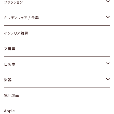
チェア / スツール
ペンダントライト
ファッション
ダイニングセット / ダイニングテーブル
テーブルランプ / デスクスタンド
アクセサリー
キッチンウェア / 食器
リング
ローテーブル / サイドテーブル
フロアライト
財布
グラス / タンブラー
インテリア雑貨
ピアス / イヤリング
デスク / コンソール
バッグ
カップ / マグ
文房具
ネックレス / ペンダント
ドレッサー
アウター
プレート / ボウル
自転車
ブレスレット / バングル
シェルフ
トップス
カトラリー
dahon
楽器
ブローチ
キュリオケース / 飾り棚
ワンピース
ケトル / ティーポット
ギター
電化製品
その他アクセサリー
カップボード / 食器棚
ボトムス
鍋 / フライパン
ベース
Apple