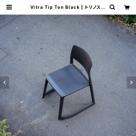
Vitra Tip Ton Black | トリノス-t
orinoth- | 新宿区神楽坂のリサイク
ルショップ・古着