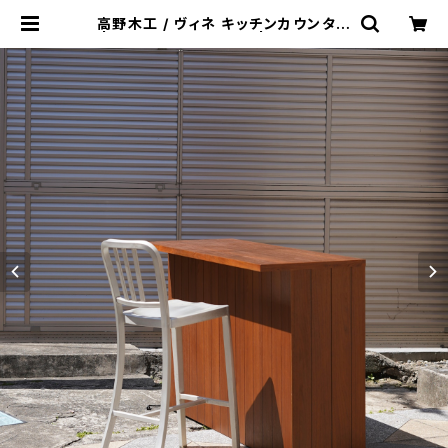
高野木工 / ヴィネ キッチンカウンター
| トリノス-torinoth- | 新宿区神楽
坂のリサイクルショップ・古着