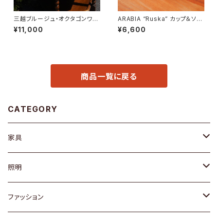
三越ブルージュ・オクタゴンワゴ
ARABIA “Ruska” カップ＆ソー
ン
サー
¥11,000
¥6,600
商品一覧に戻る
CATEGORY
家具
ソファ / ベンチ
照明
チェア / スツール
ペンダントライト
ファッション