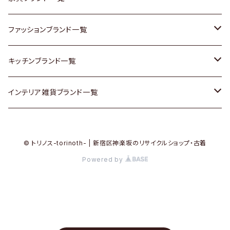
その他家具
スカーフ
銀製品
ACME Furniture / アクメ ファニチャー
ファッションブランド一覧
Vintageヴィンテージ / Antiqueアンティーク
腕時計
和物 / 作家物
ACTUS / アクタス
agnes b / アニエス ベー
キッチンブランド一覧
Designers / デザイナーズ
Vintage / ヴィンテージ
その他キッチン雑貨
arflex / アルフレックス
BALLY / バリー
ARABIA / アラビア
インテリア雑貨ブランド一覧
リメイク / DIY
Designers / デザイナーズ
B-COMPANY / ビーカンパニー
BOTTEGA VENETA / ボッテガ・ヴェネタ
Baccrat / バカラ
ALESSI / アレッシィ
© トリノス-torinoth- | 新宿区神楽坂のリサイクルショップ・古着
その他ファッション
BoConcept / ボーコンセプト
Burberry / バーバリー
Fire-King / ファイヤーキング
Dulton / ダルトン
Powered by
Cassina / カッシーナ
Barbour / バブアー
GUSTAFSBERG / グスタフスベリ
Lisa Larson / リサラーソン
CRASH GATE / (Knot antiques)
BVLGARI / ブルガリ
Herend / ヘレンド
LLADRO / リアドロ