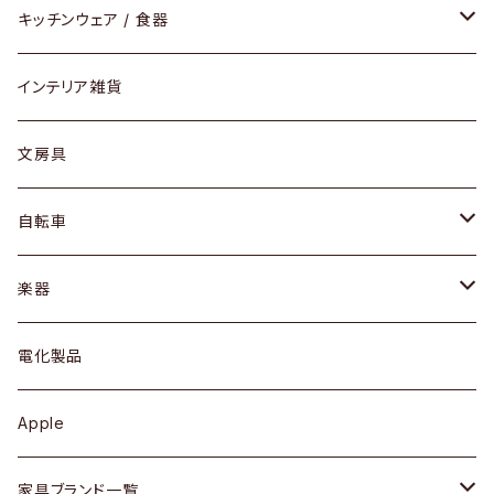
ダイニングセット / ダイニングテーブル
テーブルランプ / デスクスタンド
アクセサリー
キッチンウェア / 食器
リング
ローテーブル / サイドテーブル
フロアライト
財布
グラス / タンブラー
インテリア雑貨
ピアス / イヤリング
デスク / コンソール
バッグ
カップ / マグ
文房具
ネックレス / ペンダント
ドレッサー
アウター
プレート / ボウル
自転車
ブレスレット / バングル
シェルフ
トップス
カトラリー
dahon
楽器
ブローチ
キュリオケース / 飾り棚
ワンピース
ケトル / ティーポット
ギター
電化製品
その他アクセサリー
カップボード / 食器棚
ボトムス
鍋 / フライパン
ベース
Apple
チェスト
靴
Vintage / ヴィンテージ
その他楽器
家具ブランド一覧