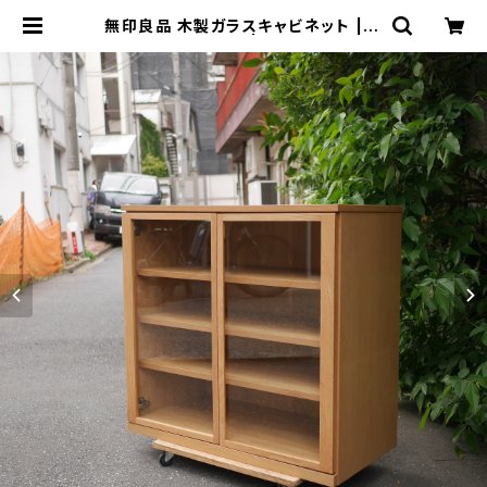
無印良品 木製ガラスキャビネット | ト
リノス-torinoth- | 新宿区神楽坂の
リサイクルショップ・古着