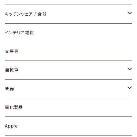
ダイニングセット / ダイニングテーブル
テーブルランプ / デスクスタンド
アクセサリー
キッチンウェア / 食器
リング
ローテーブル / サイドテーブル
フロアライト
財布
グラス / タンブラー
インテリア雑貨
ピアス / イヤリング
デスク / コンソール
バッグ
カップ / マグ
文房具
ネックレス / ペンダント
ドレッサー
アウター
プレート / ボウル
自転車
ブレスレット / バングル
シェルフ
トップス
カトラリー
dahon
楽器
ブローチ
キュリオケース / 飾り棚
ワンピース
ケトル / ティーポット
ギター
電化製品
その他アクセサリー
カップボード / 食器棚
ボトムス
鍋 / フライパン
ベース
Apple