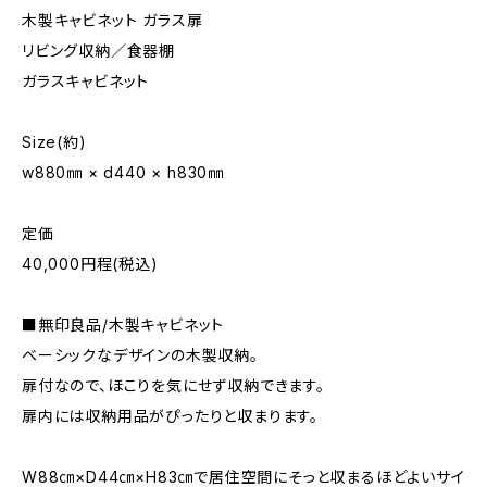
木製キャビネット ガラス扉
リビング収納／食器棚
ガラスキャビネット
Size(約)
w880㎜ × d440 × h830㎜
定価
40,000円程(税込)
■無印良品/木製キャビネット
ベーシックなデザインの木製収納。
扉付なので、ほこりを気にせず収納できます。
扉内には収納用品がぴったりと収まります。
W88㎝×D44㎝×H83㎝で居住空間にそっと収まるほどよいサイ