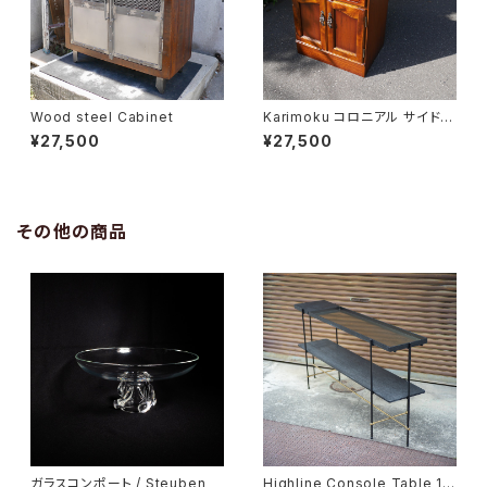
Wood steel Cabinet
Karimoku コロニアル サイドキ
ャビネット
¥27,500
¥27,500
その他の商品
ガラスコンポート / Steuben
Highline Console Table 18