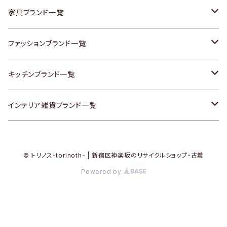
チェスト
靴
Vintage / ヴィンテージ
その他楽器
家具ブランド一覧
その他家具
スカーフ
銀製品
ACME Furniture / アクメ ファニチャー
ファッションブランド一覧
Vintageヴィンテージ / Antiqueアンティーク
腕時計
和物 / 作家物
ACTUS / アクタス
agnes b / アニエス ベー
キッチンブランド一覧
Designers / デザイナーズ
Vintage / ヴィンテージ
その他キッチン雑貨
arflex / アルフレックス
BALLY / バリー
ARABIA / アラビア
インテリア雑貨ブランド一覧
リメイク / DIY
Designers / デザイナーズ
B-COMPANY / ビーカンパニー
BOTTEGA VENETA / ボッテガ・ヴェネタ
Baccrat / バカラ
ALESSI / アレッシィ
© トリノス-torinoth- | 新宿区神楽坂のリサイクルショップ・古着
その他ファッション
BoConcept / ボーコンセプト
Burberry / バーバリー
Fire-King / ファイヤーキング
Dulton / ダルトン
Powered by
Cassina / カッシーナ
Barbour / バブアー
GUSTAFSBERG / グスタフスベリ
Lisa Larson / リサラーソン