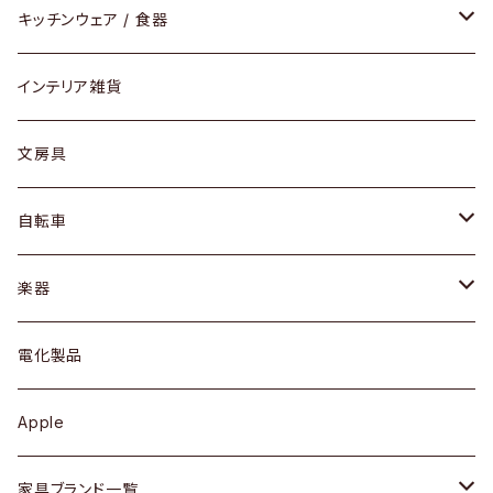
ダイニングセット / ダイニングテーブル
テーブルランプ / デスクスタンド
アクセサリー
キッチンウェア / 食器
リング
ローテーブル / サイドテーブル
フロアライト
財布
グラス / タンブラー
インテリア雑貨
ピアス / イヤリング
デスク / コンソール
バッグ
カップ / マグ
文房具
ネックレス / ペンダント
ドレッサー
アウター
プレート / ボウル
自転車
ブレスレット / バングル
シェルフ
トップス
カトラリー
dahon
楽器
ブローチ
キュリオケース / 飾り棚
ワンピース
ケトル / ティーポット
ギター
電化製品
その他アクセサリー
カップボード / 食器棚
ボトムス
鍋 / フライパン
ベース
Apple
チェスト
靴
Vintage / ヴィンテージ
その他楽器
家具ブランド一覧