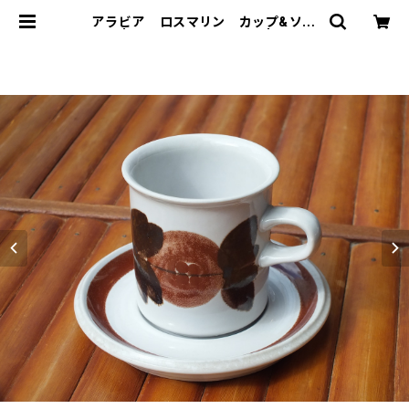
アラビア ロスマリン カップ&ソー
サー | トリノス-torinoth- | 新宿区
神楽坂のリサイクルショップ・古着