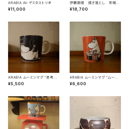
ARABIA Ali デミタストリオ
伊藤剛俊 掻き落とし 茶碗
白
¥11,000
¥18,700
ARABIA ムーミンマグ “思考中
ARABIA ムーミンマグ “ムーミ
のムーミンパパ”
ンママとベリー”
¥5,500
¥6,600