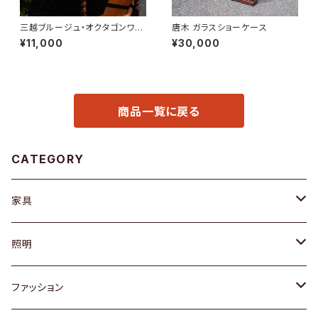
三越ブルージュ・オクタゴンワゴ
唐木 ガラスショーケース
ン
¥11,000
¥30,000
商品一覧に戻る
CATEGORY
家具
ソファ / ベンチ
照明
チェア / スツール
ペンダントライト
ファッション