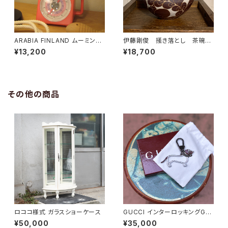
ARABIA FINLAND ムーミン廃
伊藤剛俊 掻き落とし 茶碗
盤マグ
茶色
¥13,200
¥18,700
その他の商品
ロココ様式 ガラスショーケース
GUCCI インターロッキングGド
ッグ キーホルダー
¥50,000
¥35,000