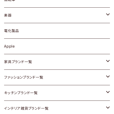
ブレスレット / バングル
シェルフ
トップス
カトラリー
dahon
楽器
ブローチ
キュリオケース / 飾り棚
ワンピース
ケトル / ティーポット
ギター
電化製品
その他アクセサリー
カップボード / 食器棚
ボトムス
鍋 / フライパン
ベース
Apple
チェスト
靴
Vintage / ヴィンテージ
その他楽器
家具ブランド一覧
その他家具
スカーフ
銀製品
ACME Furniture / アクメ ファニチャー
ファッションブランド一覧
Vintageヴィンテージ / Antiqueアンティーク
腕時計
和物 / 作家物
ACTUS / アクタス
agnes b / アニエス ベー
キッチンブランド一覧
Designers / デザイナーズ
Vintage / ヴィンテージ
その他キッチン雑貨
arflex / アルフレックス
BALLY / バリー
ARABIA / アラビア
インテリア雑貨ブランド一覧