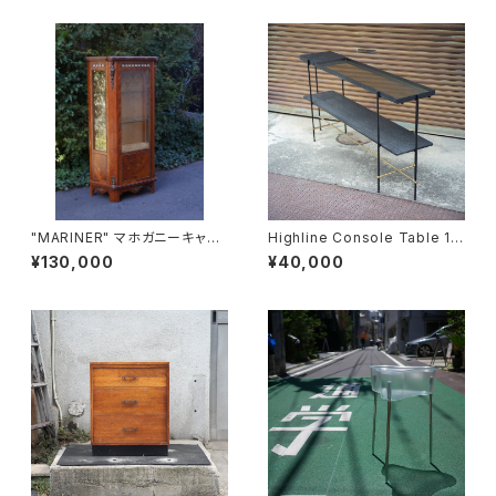
"MARINER" マホガニーキャビ
Highline Console Table 18
ネット
0
¥130,000
¥40,000