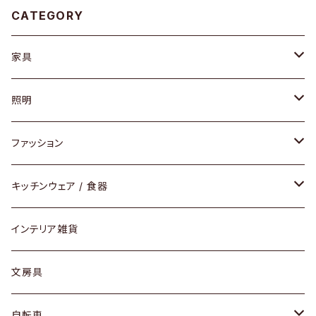
CATEGORY
家具
ソファ / ベンチ
照明
チェア / スツール
ペンダントライト
ファッション
ダイニングセット / ダイニングテーブル
テーブルランプ / デスクスタンド
アクセサリー
キッチンウェア / 食器
リング
ローテーブル / サイドテーブル
フロアライト
財布
グラス / タンブラー
インテリア雑貨
ピアス / イヤリング
デスク / コンソール
バッグ
カップ / マグ
文房具
ネックレス / ペンダント
ドレッサー
アウター
プレート / ボウル
自転車