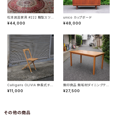
松本民芸家具 #222 鞍型スツ
unico カップボード
ール
¥44,000
¥48,000
Calligaris OLIVIA 伸長式チェ
無印良品 無垢材ダイニングテー
ア
ブル
¥11,000
¥27,500
その他の商品