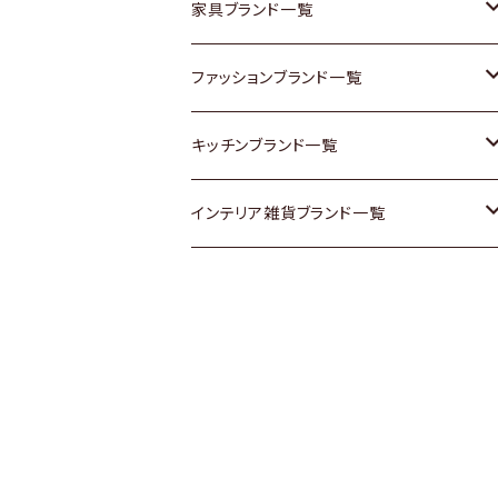
チェスト
靴
Vintage / ヴィンテージ
その他楽器
家具ブランド一覧
その他家具
スカーフ
銀製品
ACME Furniture / アクメ ファニチャー
ファッションブランド一覧
Vintageヴィンテージ / Antiqueアンティ
腕時計
和物 / 作家物
ACTUS / アクタス
agnes b / アニエス ベー
キッチンブランド一覧
ーク
Vintage / ヴィンテージ
その他キッチン雑貨
arflex / アルフレックス
BALLY / バリー
ARABIA / アラビア
インテリア雑貨ブランド一覧
Designers / デザイナーズ
Designers / デザイナーズ
B-COMPANY / ビーカンパニー
BOTTEGA VENETA / ボッテガ・ヴェネ
Baccrat / バカラ
ALESSI / アレッシィ
リメイク / DIY
タ
その他ファッション
BoConcept / ボーコンセプト
Fire-King / ファイヤーキング
Dulton / ダルトン
Burberry / バーバリー
Cassina / カッシーナ
GUSTAFSBERG / グスタフスベリ
Lisa Larson / リサラーソン
Barbour / バブアー
CRASH GATE / (Knot antiques)
Herend / ヘレンド
LLADRO / リアドロ