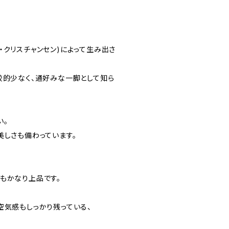
／カイ・クリスチャンセン)によって生み出さ
較的少なく、通好みな一脚として知ら
い。
美しさも備わっています。
。
もかなり上品です。
空気感もしっかり残っている、