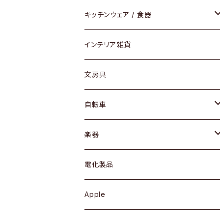
ダイニングセット / ダイニングテーブル
テーブルランプ / デスクスタンド
アクセサリー
キッチンウェア / 食器
リング
ローテーブル / サイドテーブル
フロアライト
財布
グラス / タンブラー
インテリア雑貨
ピアス / イヤリング
デスク / コンソール
バッグ
カップ / マグ
文房具
ネックレス / ペンダント
ドレッサー
アウター
プレート / ボウル
自転車
ブレスレット / バングル
シェルフ
トップス
カトラリー
dahon
楽器
ブローチ
キュリオケース / 飾り棚
ワンピース
ケトル / ティーポット
ギター
電化製品
その他アクセサリー
カップボード / 食器棚
ボトムス
鍋 / フライパン
ベース
Apple