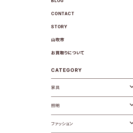
BLOG
CONTACT
STORY
山吹市
お買取りについて
CATEGORY
家具
ソファ / ベンチ
照明
チェア / スツール
ペンダントライト
ファッション