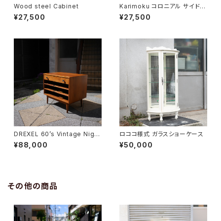
Wood steel Cabinet
Karimoku コロニアル サイドキ
ャビネット
¥27,500
¥27,500
DREXEL 60’s Vintage Night
ロココ様式 ガラスショーケース
table
¥88,000
¥50,000
その他の商品