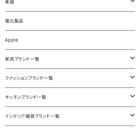
シェルフ
トップス
カトラリー
dahon
楽器
ブローチ
キュリオケース / 飾り棚
ワンピース
ケトル / ティーポット
ギター
電化製品
その他アクセサリー
カップボード / 食器棚
ボトムス
鍋 / フライパン
ベース
Apple
チェスト
靴
Vintage / ヴィンテージ
その他楽器
家具ブランド一覧
その他家具
スカーフ
銀製品
ACME Furniture / アクメ ファニチャー
ファッションブランド一覧
Vintageヴィンテージ / Antiqueアンティーク
腕時計
和物 / 作家物
ACTUS / アクタス
agnes b / アニエス ベー
キッチンブランド一覧
Designers / デザイナーズ
Vintage / ヴィンテージ
その他キッチン雑貨
arflex / アルフレックス
BALLY / バリー
ARABIA / アラビア
インテリア雑貨ブランド一覧
リメイク / DIY
Designers / デザイナーズ
B-COMPANY / ビーカンパニー
BOTTEGA VENETA / ボッテガ・ヴェネタ
Baccrat / バカラ
ALESSI / アレッシィ