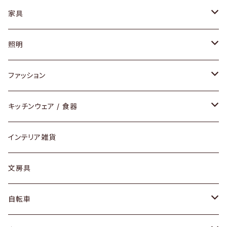
家具
ソファ / ベンチ
照明
チェア / スツール
ペンダントライト
ファッション
ダイニングセット / ダイニングテーブル
テーブルランプ / デスクスタンド
アクセサリー
キッチンウェア / 食器
リング
ローテーブル / サイドテーブル
フロアライト
財布
グラス / タンブラー
インテリア雑貨
ピアス / イヤリング
デスク / コンソール
バッグ
カップ / マグ
文房具
ネックレス / ペンダント
ドレッサー
アウター
プレート / ボウル
自転車
ブレスレット / バングル