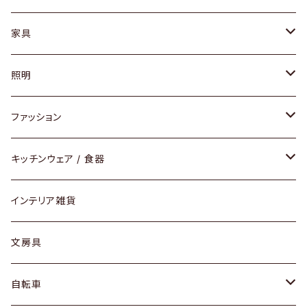
家具
ソファ / ベンチ
照明
チェア / スツール
ペンダントライト
ファッション
ダイニングセット / ダイニングテーブル
テーブルランプ / デスクスタンド
アクセサリー
キッチンウェア / 食器
リング
ローテーブル / サイドテーブル
フロアライト
財布
グラス / タンブラー
インテリア雑貨
ピアス / イヤリング
デスク / コンソール
バッグ
カップ / マグ
文房具
ネックレス / ペンダント
ドレッサー
アウター
プレート / ボウル
自転車