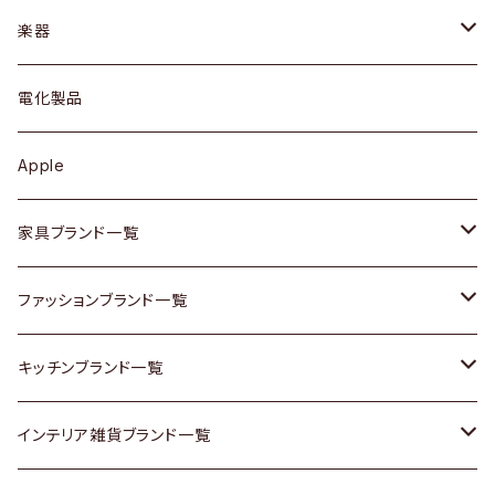
ブレスレット / バングル
シェルフ
トップス
カトラリー
dahon
楽器
ブローチ
キュリオケース / 飾り棚
ワンピース
ケトル / ティーポット
ギター
電化製品
その他アクセサリー
カップボード / 食器棚
ボトムス
鍋 / フライパン
ベース
Apple
チェスト
靴
Vintage / ヴィンテージ
その他楽器
家具ブランド一覧
その他家具
スカーフ
銀製品
ACME Furniture / アクメ ファニチャー
ファッションブランド一覧
Vintageヴィンテージ / Antiqueアンティーク
腕時計
和物 / 作家物
ACTUS / アクタス
agnes b / アニエス ベー
キッチンブランド一覧
Designers / デザイナーズ
Vintage / ヴィンテージ
その他キッチン雑貨
arflex / アルフレックス
BALLY / バリー
ARABIA / アラビア
インテリア雑貨ブランド一覧