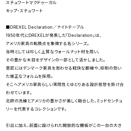
スチュワートマクドゥーガル
キップ・スチュワート
■DREXEL Declaration／ナイトテーブル
1950年代にDREXELが発表した「Declaration」は、
アメリカ家具の転換点を象徴する名シリーズ。
当時としては珍しく上質なウォールナット材を用い、
その豊かな木目をデザインの一部として活かしました。
意匠にはデンマーク家具を思わせる軽快な脚線や、抑制の効い
た端正なフォルムを採用。
そこへアメリカ家具らしい実用性とゆとりある設計思想を掛け合
わせています。
北欧の洗練とアメリカの豊かさが美しく融合した、ミッドセンチュ
リーを代表するコレクションです。
引出に加え、前面に設けられた開放的な棚板がこの一台の大き