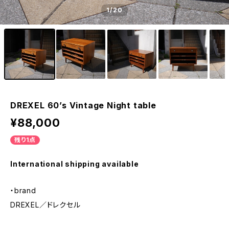
1
/20
DREXEL 60’s Vintage Night table
¥88,000
残り1点
International shipping available
・brand
DREXEL／ドレクセル