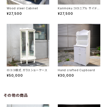
Wood steel Cabinet
Karimoku コロニアル サイドキ
ャビネット
¥27,500
¥27,500
ロココ様式 ガラスショーケース
Hand crafted Cupboard
¥50,000
¥30,000
その他の商品