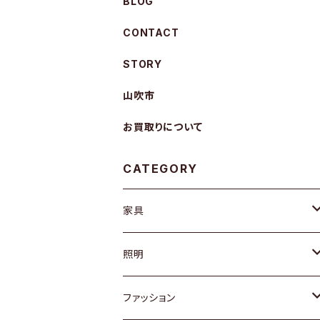
BLOG
CONTACT
STORY
山吹市
お買取りについて
CATEGORY
家具
ソファ / ベンチ
照明
チェア / スツール
ペンダントライト
ファッション