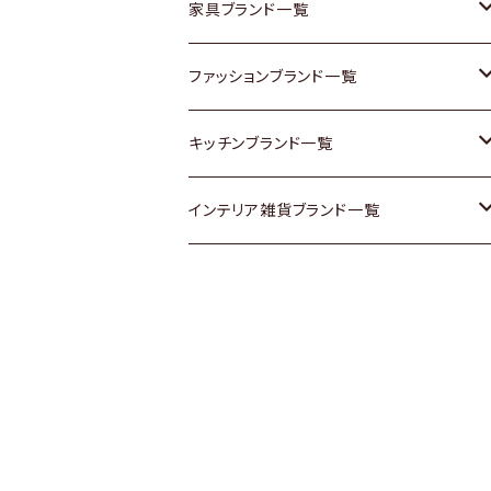
チェスト
靴
Vintage / ヴィンテージ
その他楽器
家具ブランド一覧
その他家具
スカーフ
銀製品
ACME Furniture / アクメ ファニチャー
ファッションブランド一覧
Vintageヴィンテージ / Antiqueアンティ
腕時計
和物 / 作家物
ACTUS / アクタス
agnes b / アニエス ベー
キッチンブランド一覧
ーク
Vintage / ヴィンテージ
その他キッチン雑貨
arflex / アルフレックス
BALLY / バリー
ARABIA / アラビア
インテリア雑貨ブランド一覧
Designers / デザイナーズ
Designers / デザイナーズ
B-COMPANY / ビーカンパニー
BOTTEGA VENETA / ボッテガ・ヴェネ
Baccrat / バカラ
ALESSI / アレッシィ
リメイク / DIY
タ
その他ファッション
BoConcept / ボーコンセプト
Fire-King / ファイヤーキング
Dulton / ダルトン
Burberry / バーバリー
Cassina / カッシーナ
GUSTAFSBERG / グスタフスベリ
Lisa Larson / リサラーソン
Barbour / バブアー
CRASH GATE / (Knot antiques)
Herend / ヘレンド
LLADRO / リアドロ