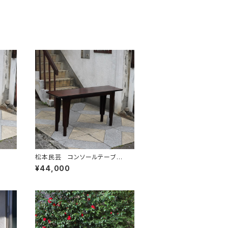
松本民芸 コンソールテーブ
ル "義"
¥44,000