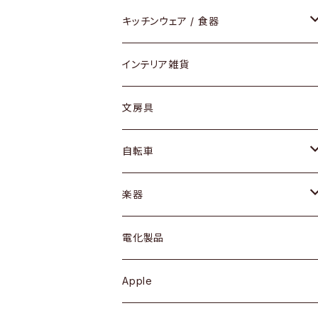
ダイニングセット / ダイニングテーブル
テーブルランプ / デスクスタンド
アクセサリー
キッチンウェア / 食器
リング
ローテーブル / サイドテーブル
フロアライト
財布
グラス / タンブラー
インテリア雑貨
ピアス / イヤリング
デスク / コンソール
バッグ
カップ / マグ
文房具
ネックレス / ペンダント
ドレッサー
アウター
プレート / ボウル
自転車
ブレスレット / バングル
シェルフ
トップス
カトラリー
dahon
楽器
ブローチ
キュリオケース / 飾り棚
ワンピース
ケトル / ティーポット
ギター
電化製品
その他アクセサリー
カップボード / 食器棚
ボトムス
鍋 / フライパン
ベース
Apple