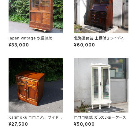
japan vintage 水屋箪笥
北海道民芸 上棚付きライディン
グビューロー
¥33,000
¥60,000
Karimoku コロニアル サイドキ
ロココ様式 ガラスショーケース
ャビネット
¥27,500
¥50,000