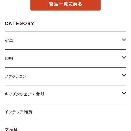
商品一覧に戻る
CATEGORY
家具
ソファ / ベンチ
照明
チェア / スツール
ペンダントライト
ファッション
ダイニングセット / ダイニングテーブル
テーブルランプ / デスクスタンド
アクセサリー
キッチンウェア / 食器
リング
ローテーブル / サイドテーブル
フロアライト
財布
グラス / タンブラー
インテリア雑貨
ピアス / イヤリング
デスク / コンソール
バッグ
カップ / マグ
文房具