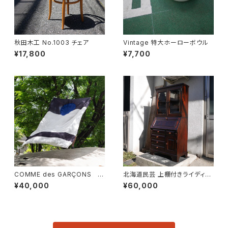
秋田木工 No.1003 チェア
Vintage 特大ホーローボウル
¥17,800
¥7,700
COMME des GARÇONS 一
北海道民芸 上棚付きライディン
枚布
グビューロー
¥40,000
¥60,000