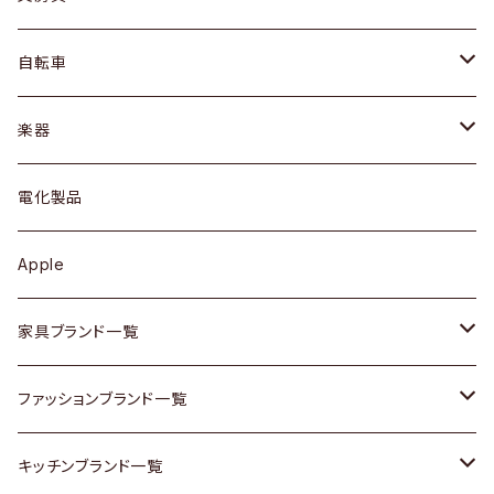
ネックレス / ペンダント
ドレッサー
アウター
プレート / ボウル
自転車
ブレスレット / バングル
シェルフ
トップス
カトラリー
dahon
楽器
ブローチ
キュリオケース / 飾り棚
ワンピース
ケトル / ティーポット
ギター
電化製品
その他アクセサリー
カップボード / 食器棚
ボトムス
鍋 / フライパン
ベース
Apple
チェスト
靴
Vintage / ヴィンテージ
その他楽器
家具ブランド一覧
その他家具
スカーフ
銀製品
ACME Furniture / アクメ ファニチャー
ファッションブランド一覧
Vintageヴィンテージ / Antiqueアンティーク
腕時計
和物 / 作家物
ACTUS / アクタス
agnes b / アニエス ベー
キッチンブランド一覧