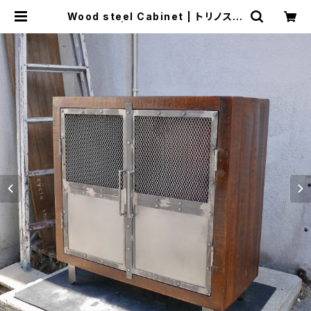
Wood steel Cabinet | トリノス-t
orinoth- | 新宿区神楽坂のリサイク
ルショップ・古着