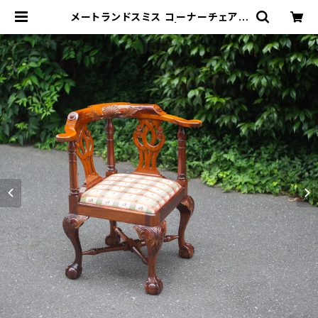
メートランドスミス コーナーチェア |
トリノス-torinoth- | 新宿区神楽坂
のリサイクルショップ・古着