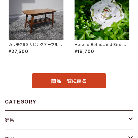
カリモク60 リビングテーブル
Herend Rothschild Bird ハ
小
ンドル付ケーキプレート
¥27,500
¥18,700
商品一覧に戻る
CATEGORY
家具