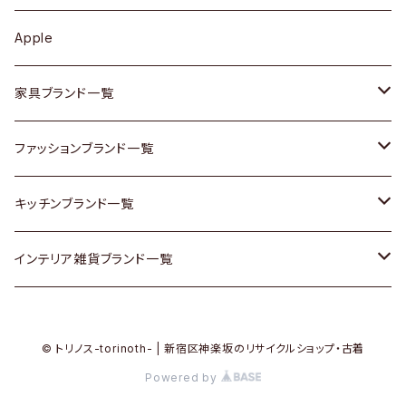
その他アクセサリー
カップボード / 食器棚
ボトムス
鍋 / フライパン
ベース
Apple
チェスト
靴
Vintage / ヴィンテージ
その他楽器
家具ブランド一覧
その他家具
スカーフ
銀製品
ACME Furniture / アクメ ファニチャー
ファッションブランド一覧
Vintageヴィンテージ / Antiqueアンティーク
腕時計
和物 / 作家物
ACTUS / アクタス
agnes b / アニエス ベー
キッチンブランド一覧
Designers / デザイナーズ
Vintage / ヴィンテージ
その他キッチン雑貨
arflex / アルフレックス
BALLY / バリー
ARABIA / アラビア
インテリア雑貨ブランド一覧
リメイク / DIY
Designers / デザイナーズ
B-COMPANY / ビーカンパニー
BOTTEGA VENETA / ボッテガ・ヴェネタ
Baccrat / バカラ
ALESSI / アレッシィ
© トリノス-torinoth- | 新宿区神楽坂のリサイクルショップ・古着
その他ファッション
BoConcept / ボーコンセプト
Burberry / バーバリー
Fire-King / ファイヤーキング
Dulton / ダルトン
Powered by