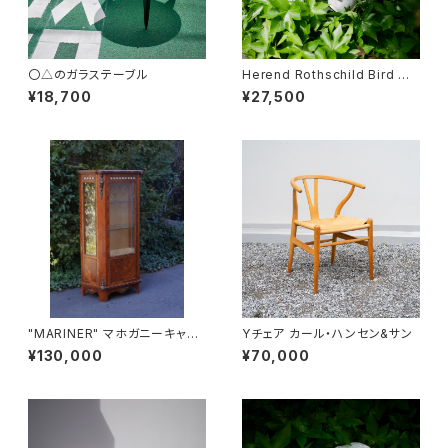
〇△のガラステーブル
Herend Rothschild Bird ミ
ニティーポット
¥18,700
¥27,500
"MARINER" マホガニーキャビ
Yチェア カール・ハンセン&サン
ネット
¥130,000
¥70,000