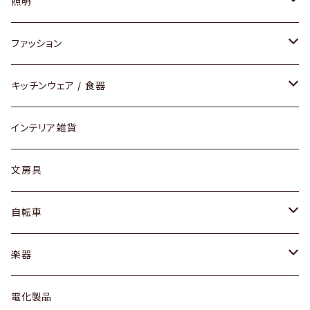
ソファ / ベンチ
照明
チェア / スツール
ペンダントライト
ファッション
ダイニングセット / ダイニングテーブル
テーブルランプ / デスクスタンド
アクセサリー
キッチンウェア / 食器
リング
ローテーブル / サイドテーブル
フロアライト
財布
グラス / タンブラー
インテリア雑貨
ピアス / イヤリング
デスク / コンソール
バッグ
カップ / マグ
文房具
ネックレス / ペンダント
ドレッサー
アウター
プレート / ボウル
自転車
ブレスレット / バングル
シェルフ
トップス
カトラリー
dahon
楽器
ブローチ
キュリオケース / 飾り棚
ワンピース
ケトル / ティーポット
ギター
電化製品