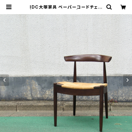
IDC大塚家具 ペーパーコードチェア
| トリノス-torinoth- | 新宿区神楽
坂のリサイクルショップ・古着