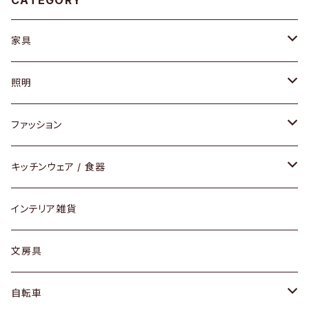
CATEGORY
家具
ソファ / ベンチ
照明
チェア / スツール
ペンダントライト
ファッション
ダイニングセット / ダイニングテーブル
テーブルランプ / デスクスタンド
アクセサリー
キッチンウェア / 食器
リング
ローテーブル / サイドテーブル
フロアライト
財布
グラス / タンブラー
インテリア雑貨
ピアス / イヤリング
デスク / コンソール
バッグ
カップ / マグ
文房具
ネックレス / ペンダント
ドレッサー
アウター
プレート / ボウル
自転車