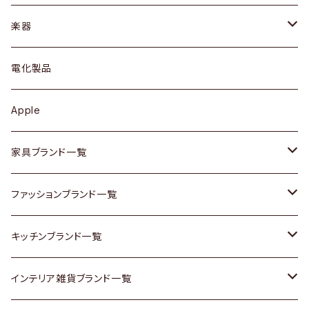
ブレスレット / バングル
シェルフ
トップス
カトラリー
dahon
楽器
ブローチ
キュリオケース / 飾り棚
ワンピース
ケトル / ティーポット
ギター
電化製品
その他アクセサリー
カップボード / 食器棚
ボトムス
鍋 / フライパン
ベース
Apple
チェスト
靴
Vintage / ヴィンテージ
その他楽器
家具ブランド一覧
その他家具
スカーフ
銀製品
ACME Furniture / アクメ ファニチャー
ファッションブランド一覧
Vintageヴィンテージ / Antiqueアンティーク
腕時計
和物 / 作家物
ACTUS / アクタス
agnes b / アニエス ベー
キッチンブランド一覧
Designers / デザイナーズ
Vintage / ヴィンテージ
その他キッチン雑貨
arflex / アルフレックス
BALLY / バリー
ARABIA / アラビア
インテリア雑貨ブランド一覧