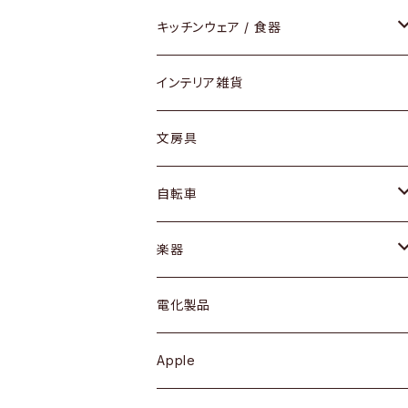
ダイニングセット / ダイニングテーブル
テーブルランプ / デスクスタンド
アクセサリー
キッチンウェア / 食器
リング
ローテーブル / サイドテーブル
フロアライト
財布
グラス / タンブラー
インテリア雑貨
ピアス / イヤリング
デスク / コンソール
バッグ
カップ / マグ
文房具
ネックレス / ペンダント
ドレッサー
アウター
プレート / ボウル
自転車
ブレスレット / バングル
シェルフ
トップス
カトラリー
dahon
楽器
ブローチ
キュリオケース / 飾り棚
ワンピース
ケトル / ティーポット
ギター
電化製品
その他アクセサリー
カップボード / 食器棚
ボトムス
鍋 / フライパン
ベース
Apple