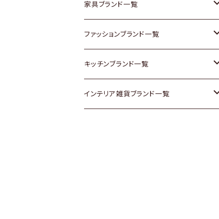
チェスト
靴
Vintage / ヴィンテージ
その他楽器
家具ブランド一覧
その他家具
スカーフ
銀製品
ACME Furniture / アクメ ファニチャー
ファッションブランド一覧
Vintageヴィンテージ / Antiqueアンティ
腕時計
和物 / 作家物
ACTUS / アクタス
agnes b / アニエス ベー
キッチンブランド一覧
ーク
Vintage / ヴィンテージ
その他キッチン雑貨
arflex / アルフレックス
BALLY / バリー
ARABIA / アラビア
インテリア雑貨ブランド一覧
Designers / デザイナーズ
Designers / デザイナーズ
B-COMPANY / ビーカンパニー
BOTTEGA VENETA / ボッテガ・ヴェネ
Baccrat / バカラ
ALESSI / アレッシィ
リメイク / DIY
タ
その他ファッション
BoConcept / ボーコンセプト
Fire-King / ファイヤーキング
Dulton / ダルトン
Burberry / バーバリー
Cassina / カッシーナ
GUSTAFSBERG / グスタフスベリ
Lisa Larson / リサラーソン
Barbour / バブアー
CRASH GATE / (Knot antiques)
Herend / ヘレンド
LLADRO / リアドロ