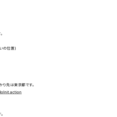
。
いの位置)
。
かり先は東京都です。
oInit.action
。