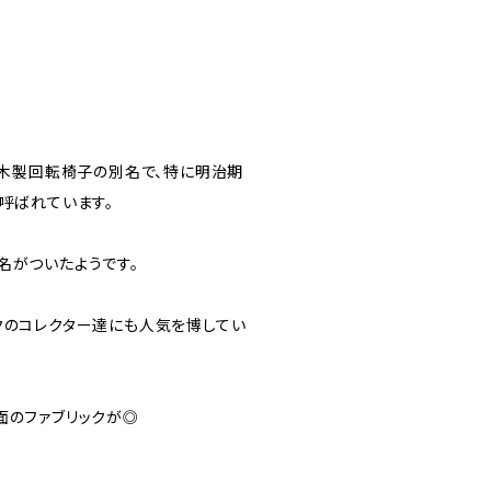
た木製回転椅子の別名で、特に明治期
呼ばれています。
名がついたようです。
クのコレクター達にも人気を博してい
面のファブリックが◎