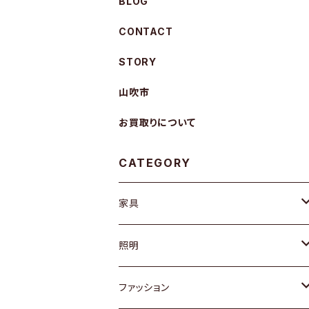
BLOG
CONTACT
STORY
山吹市
お買取りについて
CATEGORY
家具
ソファ / ベンチ
照明
チェア / スツール
ペンダントライト
ファッション