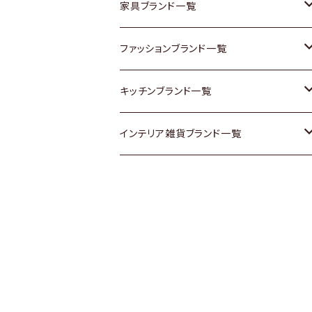
チェスト
靴
Vintage / ヴィンテージ
その他楽器
家具ブランド一覧
その他家具
スカーフ
銀製品
ACME Furniture / アクメ ファニチャー
ファッションブランド一覧
Vintageヴィンテージ / Antiqueアンティ
腕時計
和物 / 作家物
ACTUS / アクタス
agnes b / アニエス ベー
キッチンブランド一覧
ーク
Vintage / ヴィンテージ
その他キッチン雑貨
arflex / アルフレックス
BALLY / バリー
ARABIA / アラビア
インテリア雑貨ブランド一覧
Designers / デザイナーズ
Designers / デザイナーズ
B-COMPANY / ビーカンパニー
BOTTEGA VENETA / ボッテガ・ヴェネ
Baccrat / バカラ
ALESSI / アレッシィ
リメイク / DIY
タ
その他ファッション
BoConcept / ボーコンセプト
Fire-King / ファイヤーキング
Dulton / ダルトン
Burberry / バーバリー
Cassina / カッシーナ
GUSTAFSBERG / グスタフスベリ
Lisa Larson / リサラーソン
Barbour / バブアー
CRASH GATE / (Knot antiques)
Herend / ヘレンド
LLADRO / リアドロ