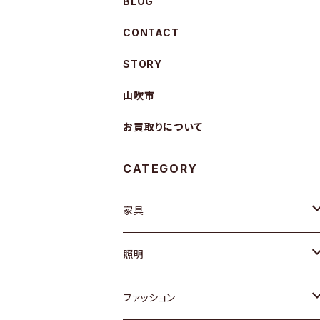
BLOG
CONTACT
STORY
山吹市
お買取りについて
CATEGORY
家具
ソファ / ベンチ
照明
チェア / スツール
ペンダントライト
ファッション