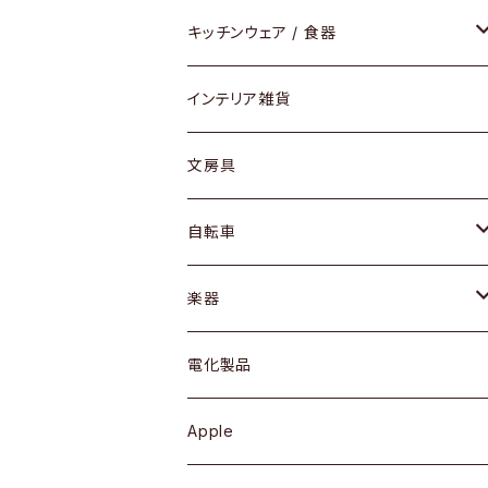
ダイニングセット / ダイニングテーブル
テーブルランプ / デスクスタンド
アクセサリー
キッチンウェア / 食器
リング
ローテーブル / サイドテーブル
フロアライト
財布
グラス / タンブラー
インテリア雑貨
ピアス / イヤリング
デスク / コンソール
バッグ
カップ / マグ
文房具
ネックレス / ペンダント
ドレッサー
アウター
プレート / ボウル
自転車
ブレスレット / バングル
シェルフ
トップス
カトラリー
dahon
楽器
ブローチ
キュリオケース / 飾り棚
ワンピース
ケトル / ティーポット
ギター
電化製品
その他アクセサリー
カップボード / 食器棚
ボトムス
鍋 / フライパン
ベース
Apple