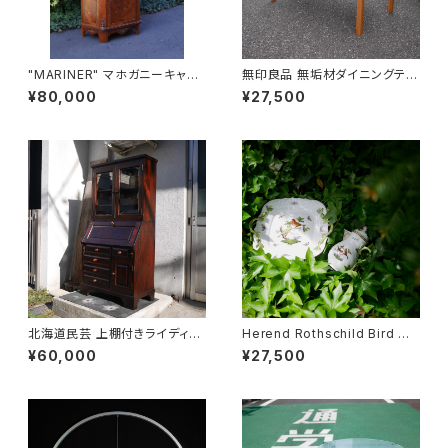
"MARINER" マホガニーキャビ
無印良品 無垢材ダイニングテー
ネット
ブル
¥80,000
¥27,500
北海道民芸 上棚付きライディン
Herend Rothschild Bird ミ
グビューロー
ニティーポット
¥60,000
¥27,500