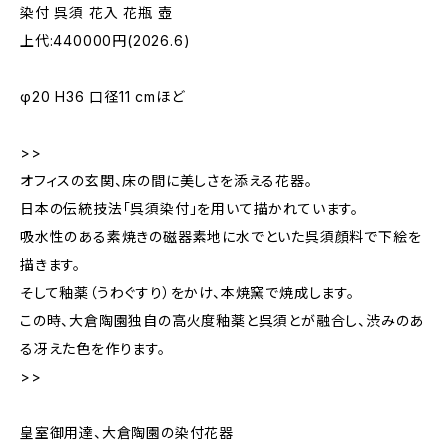
染付 呉須 花入 花瓶 壺
上代:440000円(2026.6)
φ20 H36 口径11 cmほど
>>
オフィスの玄関、床の間に美しさを添える花器。
日本の伝統技法「呉須染付」を用いて描かれています。
吸水性のある素焼きの磁器素地に水でといた呉須顔料で下絵を
描きます。
そして釉薬（うわぐすり）をかけ、本焼窯で焼成します。
この時、大倉陶園独自の高火度釉薬と呉須とが融合し、渋みのあ
る冴えた色を作ります。
>>
皇室御用達、大倉陶園の染付花器