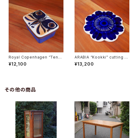
Royal Copenhagen “Tener
ARABIA “Kookki” cutting b
a” Butter Case
oard
¥12,100
¥13,200
その他の商品