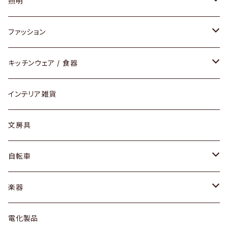
ソファ / ベンチ
照明
チェア / スツール
ペンダントライト
ファッション
ダイニングセット / ダイニングテーブル
テーブルランプ / デスクスタンド
アクセサリー
キッチンウェア / 食器
リング
ローテーブル / サイドテーブル
フロアライト
財布
グラス / タンブラー
インテリア雑貨
ピアス / イヤリング
デスク / コンソール
バッグ
カップ / マグ
文房具
ネックレス / ペンダント
ドレッサー
アウター
プレート / ボウル
自転車
ブレスレット / バングル
シェルフ
トップス
カトラリー
dahon
楽器
ブローチ
キュリオケース / 飾り棚
ワンピース
ケトル / ティーポット
ギター
電化製品