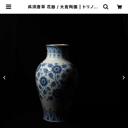
呉須唐草 花器 / 大倉陶園 | トリノス-
torinoth- | 新宿区神楽坂のリサイ
クルショップ・古着