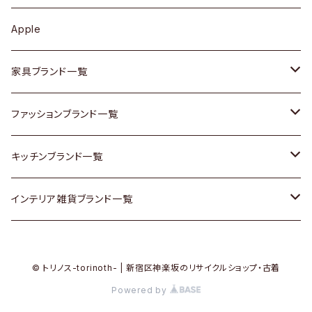
その他アクセサリー
カップボード / 食器棚
ボトムス
鍋 / フライパン
ベース
Apple
チェスト
靴
Vintage / ヴィンテージ
その他楽器
家具ブランド一覧
その他家具
スカーフ
銀製品
ACME Furniture / アクメ ファニチャー
ファッションブランド一覧
Vintageヴィンテージ / Antiqueアンティーク
腕時計
和物 / 作家物
ACTUS / アクタス
agnes b / アニエス ベー
キッチンブランド一覧
Designers / デザイナーズ
Vintage / ヴィンテージ
その他キッチン雑貨
arflex / アルフレックス
BALLY / バリー
ARABIA / アラビア
インテリア雑貨ブランド一覧
リメイク / DIY
Designers / デザイナーズ
B-COMPANY / ビーカンパニー
BOTTEGA VENETA / ボッテガ・ヴェネタ
Baccrat / バカラ
ALESSI / アレッシィ
© トリノス-torinoth- | 新宿区神楽坂のリサイクルショップ・古着
その他ファッション
BoConcept / ボーコンセプト
Burberry / バーバリー
Fire-King / ファイヤーキング
Dulton / ダルトン
Powered by