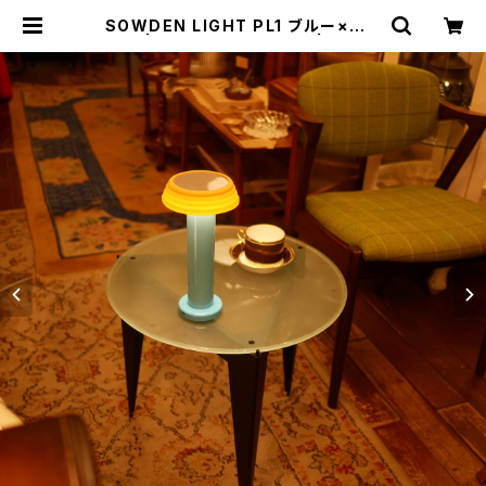
SOWDEN LIGHT PL1 ブルー×オレ
ンジ | トリノス-torinoth- | 新宿区
神楽坂のリサイクルショップ・古着