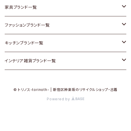
チェスト
靴
Vintage / ヴィンテージ
その他楽器
家具ブランド一覧
その他家具
スカーフ
銀製品
ACME Furniture / アクメ ファニチャー
ファッションブランド一覧
Vintageヴィンテージ / Antiqueアンティーク
腕時計
和物 / 作家物
ACTUS / アクタス
agnes b / アニエス ベー
キッチンブランド一覧
Designers / デザイナーズ
Vintage / ヴィンテージ
その他キッチン雑貨
arflex / アルフレックス
BALLY / バリー
ARABIA / アラビア
インテリア雑貨ブランド一覧
リメイク / DIY
Designers / デザイナーズ
B-COMPANY / ビーカンパニー
BOTTEGA VENETA / ボッテガ・ヴェネタ
Baccrat / バカラ
ALESSI / アレッシィ
© トリノス-torinoth- | 新宿区神楽坂のリサイクルショップ・古着
その他ファッション
BoConcept / ボーコンセプト
Burberry / バーバリー
Fire-King / ファイヤーキング
Dulton / ダルトン
Powered by
Cassina / カッシーナ
Barbour / バブアー
GUSTAFSBERG / グスタフスベリ
Lisa Larson / リサラーソン