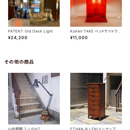
PATENT Old Desk Light
Kartell TAKE ベッドサイドラン
プ
¥24,200
¥11,000
その他の商品
山田照明 Z-LIGHT
ETHAN ALLEN/イーセンアー