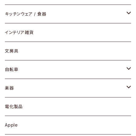
ダイニングセット / ダイニングテーブル
テーブルランプ / デスクスタンド
アクセサリー
キッチンウェア / 食器
リング
ローテーブル / サイドテーブル
フロアライト
財布
グラス / タンブラー
インテリア雑貨
ピアス / イヤリング
デスク / コンソール
バッグ
カップ / マグ
文房具
ネックレス / ペンダント
ドレッサー
アウター
プレート / ボウル
自転車
ブレスレット / バングル
シェルフ
トップス
カトラリー
dahon
楽器
ブローチ
キュリオケース / 飾り棚
ワンピース
ケトル / ティーポット
ギター
電化製品
その他アクセサリー
カップボード / 食器棚
ボトムス
鍋 / フライパン
ベース
Apple