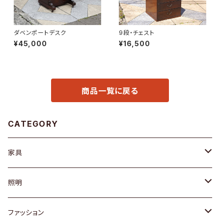
ダベンポートデスク
9段・チェスト
¥45,000
¥16,500
商品一覧に戻る
CATEGORY
家具
ソファ / ベンチ
照明
チェア / スツール
ペンダントライト
ファッション