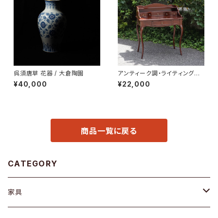
呉須唐草 花器 / 大倉陶園
アンティーク調・ライティングデ
スク
¥40,000
¥22,000
商品一覧に戻る
CATEGORY
家具