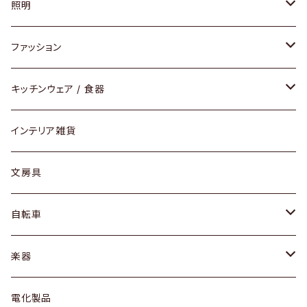
ソファ / ベンチ
照明
チェア / スツール
ペンダントライト
ファッション
ダイニングセット / ダイニングテーブル
テーブルランプ / デスクスタンド
アクセサリー
キッチンウェア / 食器
リング
ローテーブル / サイドテーブル
フロアライト
財布
グラス / タンブラー
インテリア雑貨
ピアス / イヤリング
デスク / コンソール
バッグ
カップ / マグ
文房具
ネックレス / ペンダント
ドレッサー
アウター
プレート / ボウル
自転車
ブレスレット / バングル
シェルフ
トップス
カトラリー
dahon
楽器
ブローチ
キュリオケース / 飾り棚
ワンピース
ケトル / ティーポット
ギター
電化製品