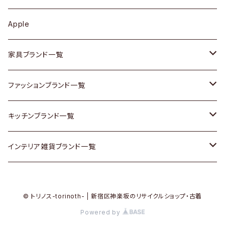
その他アクセサリー
カップボード / 食器棚
ボトムス
鍋 / フライパン
ベース
Apple
チェスト
靴
Vintage / ヴィンテージ
その他楽器
家具ブランド一覧
その他家具
スカーフ
銀製品
ACME Furniture / アクメ ファニチャー
ファッションブランド一覧
Vintageヴィンテージ / Antiqueアンティーク
腕時計
和物 / 作家物
ACTUS / アクタス
agnes b / アニエス ベー
キッチンブランド一覧
Designers / デザイナーズ
Vintage / ヴィンテージ
その他キッチン雑貨
arflex / アルフレックス
BALLY / バリー
ARABIA / アラビア
インテリア雑貨ブランド一覧
リメイク / DIY
Designers / デザイナーズ
B-COMPANY / ビーカンパニー
BOTTEGA VENETA / ボッテガ・ヴェネタ
Baccrat / バカラ
ALESSI / アレッシィ
© トリノス-torinoth- | 新宿区神楽坂のリサイクルショップ・古着
その他ファッション
BoConcept / ボーコンセプト
Burberry / バーバリー
Fire-King / ファイヤーキング
Dulton / ダルトン
Powered by