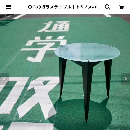
〇△のガラステーブル | トリノス-tor
inoth- | 新宿区神楽坂のリサイクル
ショップ・古着