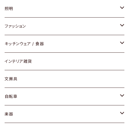
ソファ / ベンチ
照明
チェア / スツール
ペンダントライト
ファッション
ダイニングセット / ダイニングテーブル
テーブルランプ / デスクスタンド
アクセサリー
キッチンウェア / 食器
リング
ローテーブル / サイドテーブル
フロアライト
財布
グラス / タンブラー
インテリア雑貨
ピアス / イヤリング
デスク / コンソール
バッグ
カップ / マグ
文房具
ネックレス / ペンダント
ドレッサー
アウター
プレート / ボウル
自転車
ブレスレット / バングル
シェルフ
トップス
カトラリー
dahon
楽器
ブローチ