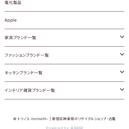
キュリオケース / 飾り棚
ワンピース
ケトル / ティーポット
ギター
電化製品
その他アクセサリー
カップボード / 食器棚
ボトムス
鍋 / フライパン
ベース
Apple
チェスト
靴
Vintage / ヴィンテージ
その他楽器
家具ブランド一覧
その他家具
スカーフ
銀製品
ACME Furniture / アクメ ファニチャー
ファッションブランド一覧
Vintageヴィンテージ / Antiqueアンティーク
腕時計
和物 / 作家物
ACTUS / アクタス
agnes b / アニエス ベー
キッチンブランド一覧
Designers / デザイナーズ
Vintage / ヴィンテージ
その他キッチン雑貨
arflex / アルフレックス
BALLY / バリー
ARABIA / アラビア
インテリア雑貨ブランド一覧
リメイク / DIY
Designers / デザイナーズ
B-COMPANY / ビーカンパニー
BOTTEGA VENETA / ボッテガ・ヴェネタ
Baccrat / バカラ
ALESSI / アレッシィ
© トリノス-torinoth- | 新宿区神楽坂のリサイクルショップ・古着
その他ファッション
BoConcept / ボーコンセプト
Burberry / バーバリー
Fire-King / ファイヤーキング
Dulton / ダルトン
Powered by