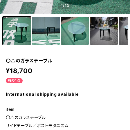
1
/13
〇△のガラステーブル
¥18,700
残り1点
International shipping available
item
〇△のガラステーブル
サイドテーブル／ポストモダニズム