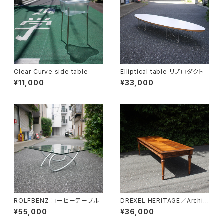
Clear Curve side table
Elliptical table リプロダクト
¥11,000
¥33,000
ROLFBENZ コーヒーテーブル
DREXEL HERITAGE／Archit
ectual Low Table
¥55,000
¥36,000