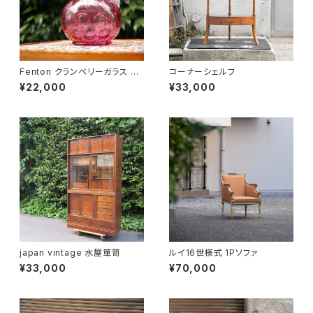
Fenton クランベリーガラス ピ
コーナーシェルフ
ッチャー
¥22,000
¥33,000
japan vintage 水屋箪笥
ルイ16世様式 1Pソファ
¥33,000
¥70,000