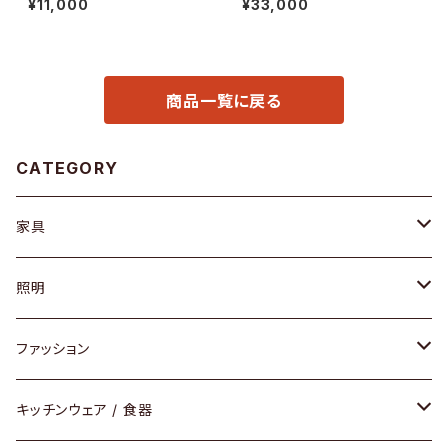
¥11,000
¥33,000
商品一覧に戻る
CATEGORY
家具
ソファ / ベンチ
照明
チェア / スツール
ペンダントライト
ファッション
ダイニングセット / ダイニングテーブル
テーブルランプ / デスクスタンド
アクセサリー
キッチンウェア / 食器