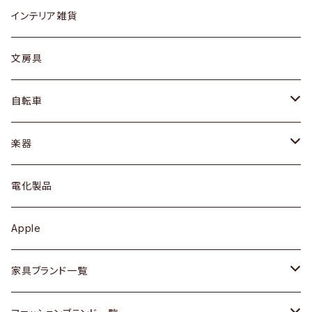
リング
ローテーブル / サイドテーブル
フロアライト
財布
グラス / タンブラー
インテリア雑貨
ピアス / イヤリング
デスク / コンソール
バッグ
カップ / マグ
文房具
ネックレス / ペンダント
ドレッサー
アウター
プレート / ボウル
自転車
ブレスレット / バングル
シェルフ
トップス
カトラリー
dahon
楽器
ブローチ
キュリオケース / 飾り棚
ワンピース
ケトル / ティーポット
ギター
電化製品
その他アクセサリー
カップボード / 食器棚
ボトムス
鍋 / フライパン
ベース
Apple
チェスト
靴
Vintage / ヴィンテージ
その他楽器
家具ブランド一覧