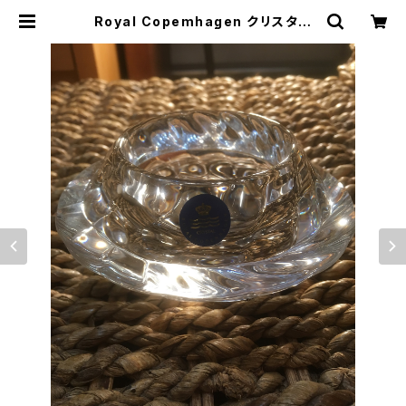
Royal Copemhagen クリスタル
キャンドルホルダー | トリノス-torin
oth- | 新宿区神楽坂のリサイクルシ
ョップ・古着