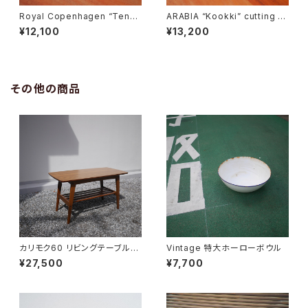
Royal Copenhagen “Tener
ARABIA “Kookki” cutting b
a” Butter Case
oard
¥12,100
¥13,200
その他の商品
カリモク60 リビングテーブル
Vintage 特大ホーローボウル
小
¥27,500
¥7,700