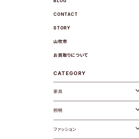
BLOG
CONTACT
STORY
山吹市
お買取りについて
CATEGORY
家具
ソファ / ベンチ
照明
チェア / スツール
ペンダントライト
ファッション