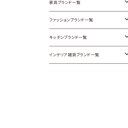
チェスト
靴
Vintage / ヴィンテージ
その他楽器
家具ブランド一覧
その他家具
スカーフ
銀製品
ACME Furniture / アクメ ファニチャー
ファッションブランド一覧
Vintageヴィンテージ / Antiqueアンティ
腕時計
和物 / 作家物
ACTUS / アクタス
agnes b / アニエス ベー
キッチンブランド一覧
ーク
Vintage / ヴィンテージ
その他キッチン雑貨
arflex / アルフレックス
BALLY / バリー
ARABIA / アラビア
インテリア雑貨ブランド一覧
Designers / デザイナーズ
Designers / デザイナーズ
B-COMPANY / ビーカンパニー
BOTTEGA VENETA / ボッテガ・ヴェネ
Baccrat / バカラ
ALESSI / アレッシィ
リメイク / DIY
タ
その他ファッション
BoConcept / ボーコンセプト
Fire-King / ファイヤーキング
Dulton / ダルトン
Burberry / バーバリー
Cassina / カッシーナ
GUSTAFSBERG / グスタフスベリ
Lisa Larson / リサラーソン
Barbour / バブアー
CRASH GATE / (Knot antiques)
Herend / ヘレンド
LLADRO / リアドロ