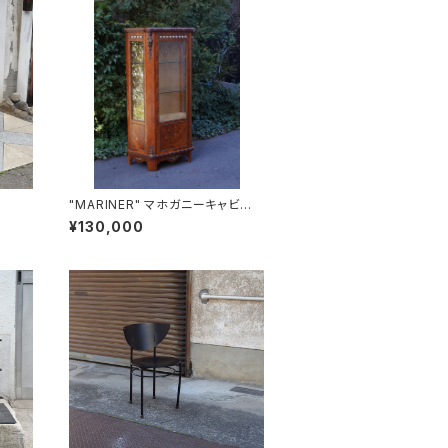
"MARINER" マホガニーキャビネッ
ト
¥130,000