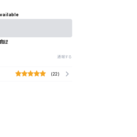
vailable
向け
通報する
(22)