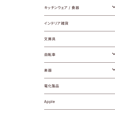
ダイニングセット / ダイニングテーブル
テーブルランプ / デスクスタンド
アクセサリー
キッチンウェア / 食器
リング
ローテーブル / サイドテーブル
フロアライト
財布
グラス / タンブラー
インテリア雑貨
ピアス / イヤリング
デスク / コンソール
バッグ
カップ / マグ
文房具
ネックレス / ペンダント
ドレッサー
アウター
プレート / ボウル
自転車
ブレスレット / バングル
シェルフ
トップス
カトラリー
dahon
楽器
ブローチ
キュリオケース / 飾り棚
ワンピース
ケトル / ティーポット
ギター
電化製品
その他アクセサリー
カップボード / 食器棚
ボトムス
鍋 / フライパン
ベース
Apple