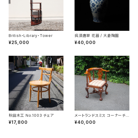
British・Library・Tower
呉須唐草 花器 / 大倉陶園
¥25,000
¥40,000
秋田木工 No.1003 チェア
メートランドスミス コーナーチェ
ア
¥17,800
¥40,000