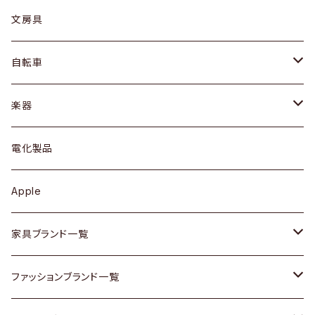
ピアス / イヤリング
デスク / コンソール
バッグ
カップ / マグ
文房具
ネックレス / ペンダント
ドレッサー
アウター
プレート / ボウル
自転車
ブレスレット / バングル
シェルフ
トップス
カトラリー
dahon
楽器
ブローチ
キュリオケース / 飾り棚
ワンピース
ケトル / ティーポット
ギター
電化製品
その他アクセサリー
カップボード / 食器棚
ボトムス
鍋 / フライパン
ベース
Apple
チェスト
靴
Vintage / ヴィンテージ
その他楽器
家具ブランド一覧
その他家具
スカーフ
銀製品
ACME Furniture / アクメ ファニチャー
ファッションブランド一覧