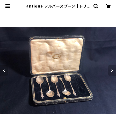
antique シルバースプーン | トリノ
ス-torinoth- | 新宿区神楽坂のリサ
イクルショップ・古着