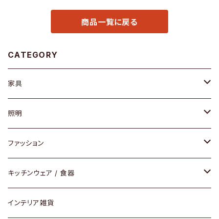
商品一覧に戻る
CATEGORY
家具
ソファ / ベンチ
照明
チェア / スツール
ペンダントライト
ファッション
ダイニングセット / ダイニングテーブル
テーブルランプ / デスクスタンド
アクセサリー
キッチンウェア / 食器
リング
ローテーブル / サイドテーブル
フロアライト
財布
グラス / タンブラー
インテリア雑貨