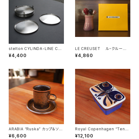
stelton CYLINDA-LINE Coa
LE CREUSET ル・クルー
sters
ゼ フードピックSET
¥4,400
¥4,860
ARABIA “Ruska” カップ＆ソー
Royal Copenhagen “Tener
サー
a” Butter Case
¥6,600
¥12,100