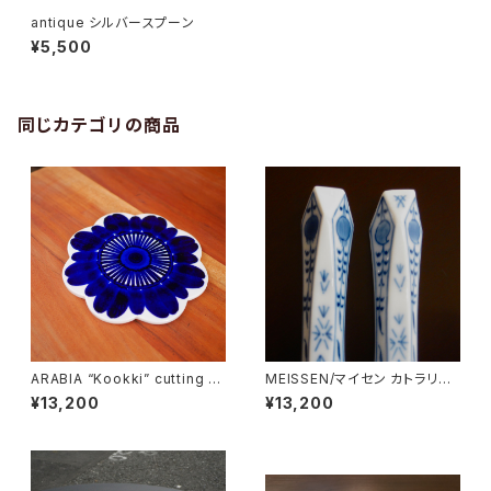
antique シルバースプーン
¥5,500
同じカテゴリの商品
ARABIA “Kookki” cutting b
MEISSEN/マイセン カトラリー
oard
レストset
¥13,200
¥13,200