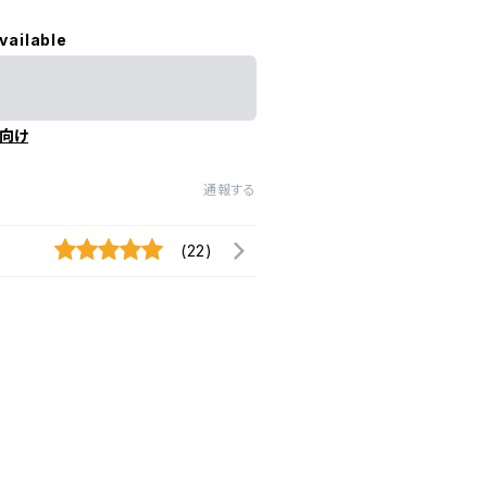
vailable
向け
通報する
(22)