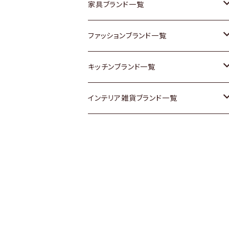
チェスト
靴
Vintage / ヴィンテージ
その他楽器
家具ブランド一覧
その他家具
スカーフ
銀製品
ACME Furniture / アクメ ファニチャー
ファッションブランド一覧
Vintageヴィンテージ / Antiqueアンティ
腕時計
和物 / 作家物
ACTUS / アクタス
agnes b / アニエス ベー
キッチンブランド一覧
ーク
Vintage / ヴィンテージ
その他キッチン雑貨
arflex / アルフレックス
BALLY / バリー
ARABIA / アラビア
インテリア雑貨ブランド一覧
Designers / デザイナーズ
Designers / デザイナーズ
B-COMPANY / ビーカンパニー
BOTTEGA VENETA / ボッテガ・ヴェネ
Baccrat / バカラ
ALESSI / アレッシィ
リメイク / DIY
タ
その他ファッション
BoConcept / ボーコンセプト
Fire-King / ファイヤーキング
Dulton / ダルトン
Burberry / バーバリー
Cassina / カッシーナ
GUSTAFSBERG / グスタフスベリ
Lisa Larson / リサラーソン
Barbour / バブアー
CRASH GATE / (Knot antiques)
Herend / ヘレンド
LLADRO / リアドロ