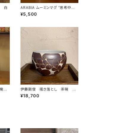
碗 白
ARABIA ムーミンマグ “思考中の
ムーミンパパ”
¥5,500
ン廃盤
伊藤剛俊 掻き落とし 茶碗 茶
色
¥18,700