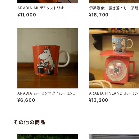
ARABIA Ali デミタストリオ
伊藤剛俊 掻き落とし 茶
¥11,000
¥18,700
ARABIA ムーミンマグ “ムーミンマ
ARABIA FINLAND ムーミ
マとベリー”
マグ
¥6,600
¥13,200
その他の商品