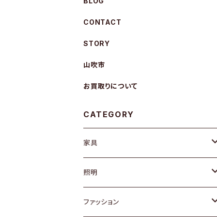
BLOG
CONTACT
STORY
山吹市
お買取りについて
CATEGORY
家具
ソファ / ベンチ
照明
チェア / スツール
ペンダントライト
ファッション