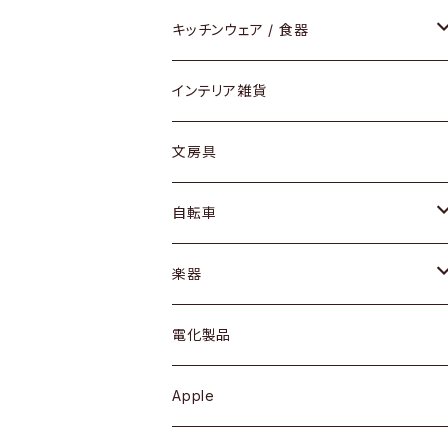
ダイニングセット / ダイニングテーブル
テーブルランプ / デスクスタンド
アクセサリー
キッチンウェア / 食器
リング
ローテーブル / サイドテーブル
フロアライト
財布
グラス / タンブラー
インテリア雑貨
ピアス / イヤリング
デスク / コンソール
バッグ
カップ / マグ
文房具
ネックレス / ペンダント
ドレッサー
アウター
プレート / ボウル
自転車
ブレスレット / バングル
シェルフ
トップス
カトラリー
dahon
楽器
ブローチ
キュリオケース / 飾り棚
ワンピース
ケトル / ティーポット
ギター
電化製品
その他アクセサリー
カップボード / 食器棚
ボトムス
鍋 / フライパン
ベース
Apple