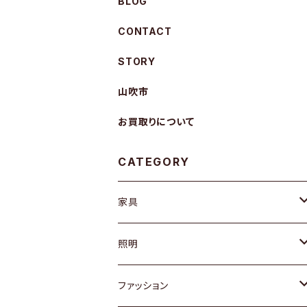
BLOG
CONTACT
STORY
山吹市
お買取りについて
CATEGORY
家具
ソファ / ベンチ
照明
チェア / スツール
ペンダントライト
ファッション