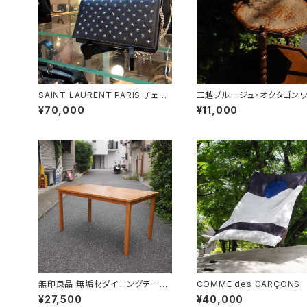
SAINT LAURENT PARIS チェー
三越ブルージュ・オクタゴン
ンショルダーウォレット
¥70,000
¥11,000
無印良品 無垢材ダイニングテーブ
COMME des GARÇON
ル
布
¥27,500
¥40,000