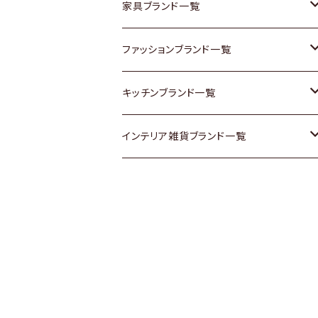
チェスト
靴
Vintage / ヴィンテージ
その他楽器
家具ブランド一覧
その他家具
スカーフ
銀製品
ACME Furniture / アクメ ファニチャー
ファッションブランド一覧
Vintageヴィンテージ / Antiqueアンティ
腕時計
和物 / 作家物
ACTUS / アクタス
agnes b / アニエス ベー
キッチンブランド一覧
ーク
Vintage / ヴィンテージ
その他キッチン雑貨
arflex / アルフレックス
BALLY / バリー
ARABIA / アラビア
インテリア雑貨ブランド一覧
Designers / デザイナーズ
Designers / デザイナーズ
B-COMPANY / ビーカンパニー
BOTTEGA VENETA / ボッテガ・ヴェネ
Baccrat / バカラ
ALESSI / アレッシィ
リメイク / DIY
タ
その他ファッション
BoConcept / ボーコンセプト
Fire-King / ファイヤーキング
Dulton / ダルトン
Burberry / バーバリー
Cassina / カッシーナ
GUSTAFSBERG / グスタフスベリ
Lisa Larson / リサラーソン
Barbour / バブアー
CRASH GATE / (Knot antiques)
Herend / ヘレンド
LLADRO / リアドロ