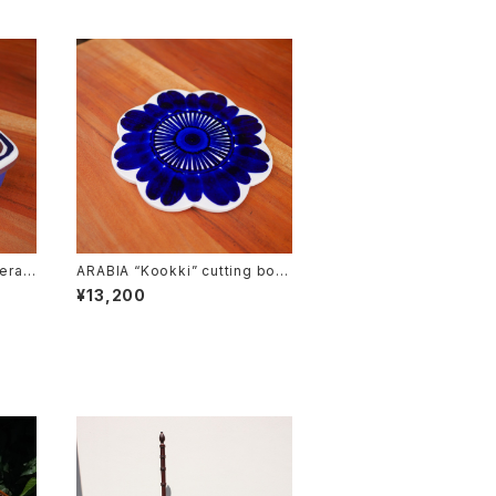
era”
ARABIA “Kookki” cutting boar
d
¥13,200