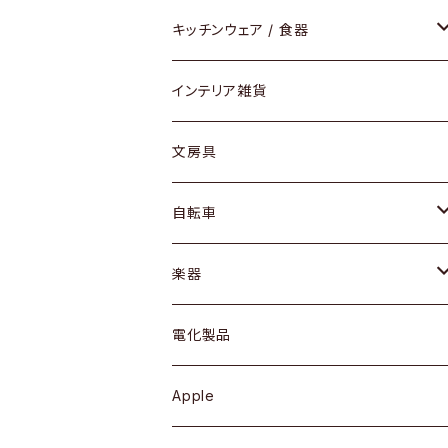
ダイニングセット / ダイニングテーブル
テーブルランプ / デスクスタンド
アクセサリー
キッチンウェア / 食器
リング
ローテーブル / サイドテーブル
フロアライト
財布
グラス / タンブラー
インテリア雑貨
ピアス / イヤリング
デスク / コンソール
バッグ
カップ / マグ
文房具
ネックレス / ペンダント
ドレッサー
アウター
プレート / ボウル
自転車
ブレスレット / バングル
シェルフ
トップス
カトラリー
dahon
楽器
ブローチ
キュリオケース / 飾り棚
ワンピース
ケトル / ティーポット
ギター
電化製品
その他アクセサリー
カップボード / 食器棚
ボトムス
鍋 / フライパン
ベース
Apple