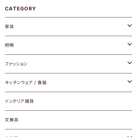
CATEGORY
家具
ソファ / ベンチ
照明
チェア / スツール
ペンダントライト
ファッション
ダイニングセット / ダイニングテーブル
テーブルランプ / デスクスタンド
アクセサリー
キッチンウェア / 食器
リング
ローテーブル / サイドテーブル
フロアライト
財布
グラス / タンブラー
インテリア雑貨
ピアス / イヤリング
デスク / コンソール
バッグ
カップ / マグ
文房具
ネックレス / ペンダント