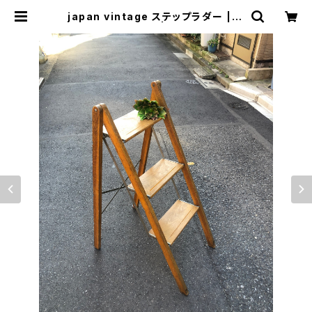
japan vintage ステップラダー | ト
リノス-torinoth- | 新宿区神楽坂の
リサイクルショップ・古着