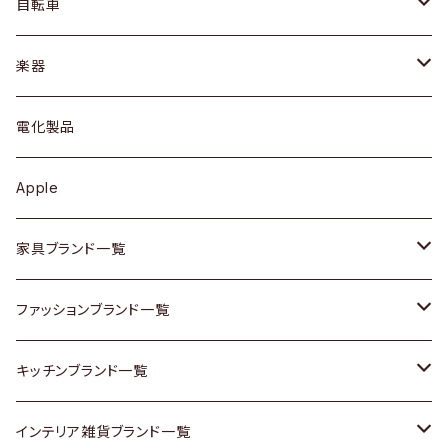
ドレッサー
アウター
プレート / ボウル
自転車
ブレスレット / バングル
シェルフ
トップス
カトラリー
dahon
楽器
ブローチ
キュリオケース / 飾り棚
ワンピース
ケトル / ティーポット
ギター
電化製品
その他アクセサリー
カップボード / 食器棚
ボトムス
鍋 / フライパン
ベース
Apple
チェスト
靴
Vintage / ヴィンテージ
その他楽器
家具ブランド一覧
その他家具
スカーフ
銀製品
ACME Furniture / アクメ ファニチャー
ファッションブランド一覧
Vintageヴィンテージ / Antiqueアンティーク
腕時計
和物 / 作家物
ACTUS / アクタス
agnes b / アニエス ベー
キッチンブランド一覧
Designers / デザイナーズ
Vintage / ヴィンテージ
その他キッチン雑貨
arflex / アルフレックス
BALLY / バリー
ARABIA / アラビア
インテリア雑貨ブランド一覧