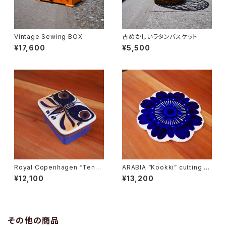
Vintage Sewing BOX
古めかしいラタンバスケット
¥17,600
¥5,500
Royal Copenhagen “Tener
ARABIA “Kookki” cutting b
a” Butter Case
oard
¥12,100
¥13,200
その他の商品