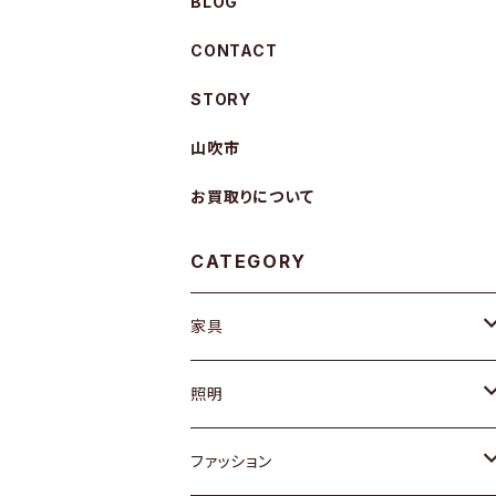
BLOG
CONTACT
STORY
山吹市
お買取りについて
CATEGORY
家具
ソファ / ベンチ
照明
チェア / スツール
ペンダントライト
ファッション