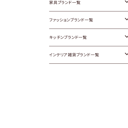
チェスト
靴
Vintage / ヴィンテージ
その他楽器
家具ブランド一覧
その他家具
スカーフ
銀製品
ACME Furniture / アクメ ファニチャー
ファッションブランド一覧
Vintageヴィンテージ / Antiqueアンティ
腕時計
和物 / 作家物
ACTUS / アクタス
agnes b / アニエス ベー
キッチンブランド一覧
ーク
Vintage / ヴィンテージ
その他キッチン雑貨
arflex / アルフレックス
BALLY / バリー
ARABIA / アラビア
インテリア雑貨ブランド一覧
Designers / デザイナーズ
Designers / デザイナーズ
B-COMPANY / ビーカンパニー
BOTTEGA VENETA / ボッテガ・ヴェネ
Baccrat / バカラ
ALESSI / アレッシィ
リメイク / DIY
タ
その他ファッション
BoConcept / ボーコンセプト
Fire-King / ファイヤーキング
Dulton / ダルトン
Burberry / バーバリー
Cassina / カッシーナ
GUSTAFSBERG / グスタフスベリ
Lisa Larson / リサラーソン
Barbour / バブアー
CRASH GATE / (Knot antiques)
Herend / ヘレンド
LLADRO / リアドロ