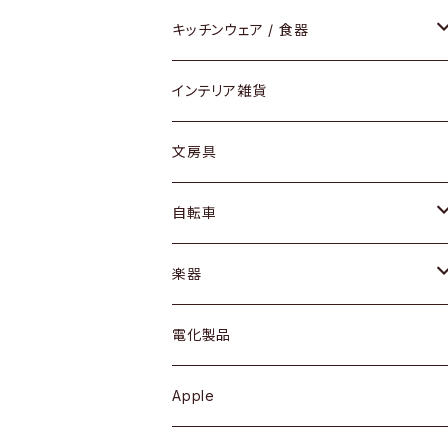
ダイニングセット / ダイニングテーブル
テーブルランプ / デスクスタンド
アクセサリー
キッチンウェア / 食器
リング
ローテーブル / サイドテーブル
フロアライト
財布
グラス / タンブラー
インテリア雑貨
ピアス / イヤリング
デスク / コンソール
バッグ
カップ / マグ
文房具
ネックレス / ペンダント
ドレッサー
アウター
プレート / ボウル
自転車
ブレスレット / バングル
シェルフ
トップス
カトラリー
dahon
楽器
ブローチ
キュリオケース / 飾り棚
ワンピース
ケトル / ティーポット
ギター
電化製品
その他アクセサリー
カップボード / 食器棚
ボトムス
鍋 / フライパン
ベース
Apple