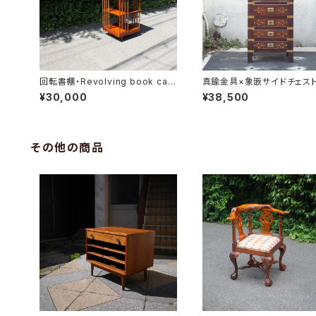
回転書棚・Revolving book cas
真鍮金具×象嵌サイドチェス
e
¥30,000
¥38,500
その他の商品