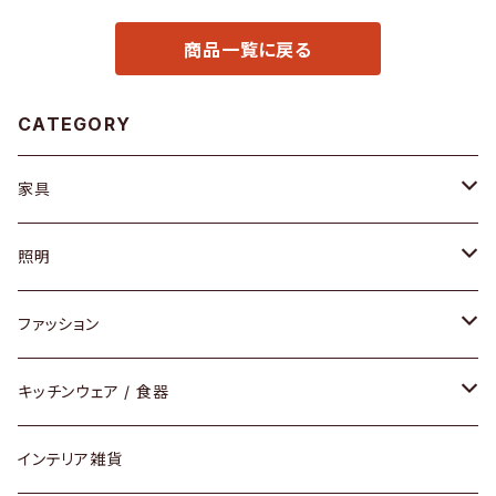
商品一覧に戻る
CATEGORY
家具
ソファ / ベンチ
照明
チェア / スツール
ペンダントライト
ファッション
ダイニングセット / ダイニングテーブル
テーブルランプ / デスクスタンド
アクセサリー
キッチンウェア / 食器
リング
ローテーブル / サイドテーブル
フロアライト
財布
グラス / タンブラー
インテリア雑貨