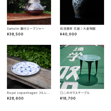
Søholm 蓋付スープジャー
呉須唐草 花器 / 大倉陶園
¥38,500
¥40,000
Royal copenhagen フルレー
〇△のガラステーブル
ス オーバルディッシュ
¥28,600
¥18,700