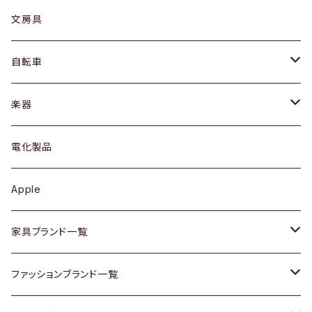
ピアス / イヤリング
デスク / コンソール
バッグ
カップ / マグ
文房具
ネックレス / ペンダント
ドレッサー
アウター
プレート / ボウル
自転車
ブレスレット / バングル
シェルフ
トップス
カトラリー
dahon
楽器
ブローチ
キュリオケース / 飾り棚
ワンピース
ケトル / ティーポット
ギター
電化製品
その他アクセサリー
カップボード / 食器棚
ボトムス
鍋 / フライパン
ベース
Apple
チェスト
靴
Vintage / ヴィンテージ
その他楽器
家具ブランド一覧
その他家具
スカーフ
銀製品
ACME Furniture / アクメ ファニチャー
ファッションブランド一覧