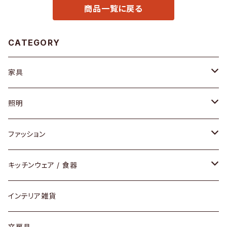
商品一覧に戻る
CATEGORY
家具
ソファ / ベンチ
照明
チェア / スツール
ペンダントライト
ファッション
ダイニングセット / ダイニングテーブル
テーブルランプ / デスクスタンド
アクセサリー
キッチンウェア / 食器
リング
ローテーブル / サイドテーブル
フロアライト
財布
グラス / タンブラー
インテリア雑貨
ピアス / イヤリング
デスク / コンソール
バッグ
カップ / マグ
文房具