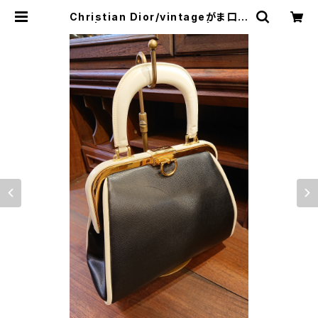
Christian Dior/vintageがま口バ
ッグ | トリノス-torinoth- | 新宿区
神楽坂のリサイクルショップ・古着