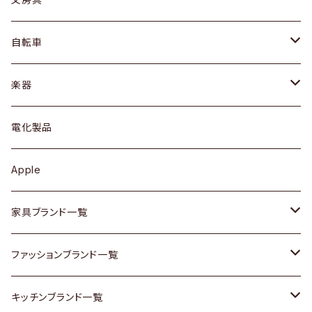
ネックレス / ペンダント
ドレッサー
アウター
プレート / ボウル
自転車
ブレスレット / バングル
シェルフ
トップス
カトラリー
dahon
楽器
ブローチ
キュリオケース / 飾り棚
ワンピース
ケトル / ティーポット
ギター
電化製品
その他アクセサリー
カップボード / 食器棚
ボトムス
鍋 / フライパン
ベース
Apple
チェスト
靴
Vintage / ヴィンテージ
その他楽器
家具ブランド一覧
その他家具
スカーフ
銀製品
ACME Furniture / アクメ ファニチャー
ファッションブランド一覧
Vintageヴィンテージ / Antiqueアンティーク
腕時計
和物 / 作家物
ACTUS / アクタス
agnes b / アニエス ベー
キッチンブランド一覧