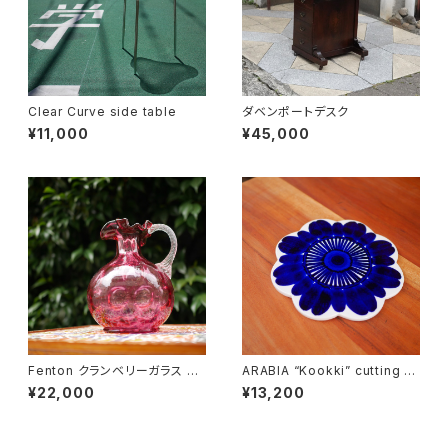
Clear Curve side table
ダベンポートデスク
¥11,000
¥45,000
Fenton クランベリーガラス ピ
ARABIA “Kookki” cutting b
ッチャー
oard
¥22,000
¥13,200