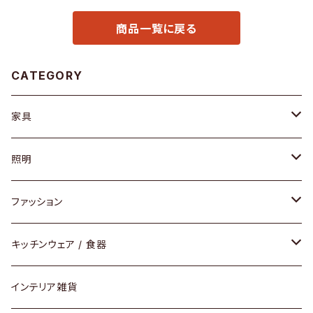
商品一覧に戻る
CATEGORY
家具
ソファ / ベンチ
照明
チェア / スツール
ペンダントライト
ファッション
ダイニングセット / ダイニングテーブル
テーブルランプ / デスクスタンド
アクセサリー
キッチンウェア / 食器
リング
ローテーブル / サイドテーブル
フロアライト
財布
グラス / タンブラー
インテリア雑貨