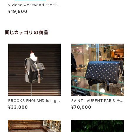
viviene westwood check h
and bag
¥19,800
同じカテゴリの商品
BROOKS ENGLAND Islingto
SAINT LAURENT PARIS チェ
n Rucksack
ーンショルダーウォレット
¥33,000
¥70,000