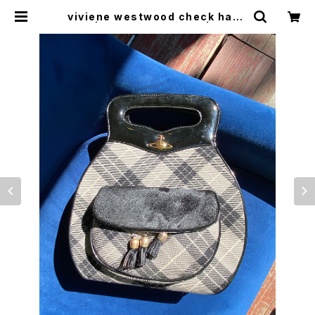
viviene westwood check hand
bag | トリノス-torinoth- | 新宿区
神楽坂のリサイクルショップ・古着