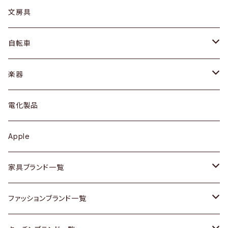
ピアス / イヤリング
デスク / コンソール
バッグ
カップ / マグ
文房具
ネックレス / ペンダント
ドレッサー
アウター
プレート / ボウル
自転車
ブレスレット / バングル
シェルフ
トップス
カトラリー
dahon
楽器
ブローチ
キュリオケース / 飾り棚
ワンピース
ケトル / ティーポット
ギター
電化製品
その他アクセサリー
カップボード / 食器棚
ボトムス
鍋 / フライパン
ベース
Apple
チェスト
靴
Vintage / ヴィンテージ
その他楽器
家具ブランド一覧
その他家具
スカーフ
銀製品
ACME Furniture / アクメ ファニチャー
ファッションブランド一覧