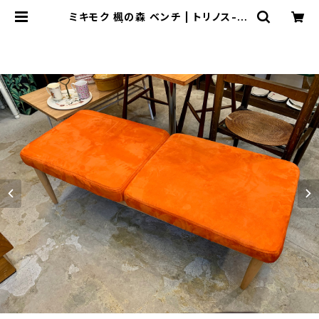
ミキモク 楓の森 ベンチ | トリノス-to
rinoth- | 新宿区神楽坂のリサイク
ルショップ・古着