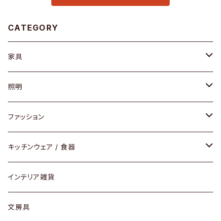
CATEGORY
家具
ソファ / ベンチ
照明
チェア / スツール
ペンダントライト
ファッション
ダイニングセット / ダイニングテーブル
テーブルランプ / デスクスタンド
アクセサリー
キッチンウェア / 食器
リング
ローテーブル / サイドテーブル
フロアライト
財布
グラス / タンブラー
インテリア雑貨
ピアス / イヤリング
デスク / コンソール
バッグ
カップ / マグ
文房具