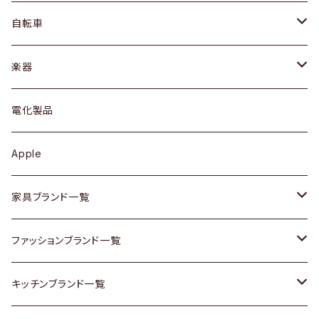
ネックレス / ペンダント
ドレッサー
アウター
プレート / ボウル
自転車
ブレスレット / バングル
シェルフ
トップス
カトラリー
dahon
楽器
ブローチ
キュリオケース / 飾り棚
ワンピース
ケトル / ティーポット
ギター
電化製品
その他アクセサリー
カップボード / 食器棚
ボトムス
鍋 / フライパン
ベース
Apple
チェスト
靴
Vintage / ヴィンテージ
その他楽器
家具ブランド一覧
その他家具
スカーフ
銀製品
ACME Furniture / アクメ ファニチャー
ファッションブランド一覧
Vintageヴィンテージ / Antiqueアンティーク
腕時計
和物 / 作家物
ACTUS / アクタス
agnes b / アニエス ベー
キッチンブランド一覧