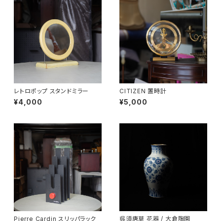
レトロポップ スタンドミラー
CITIZEN 置時計
¥4,000
¥5,000
Pierre Cardin スリッパラック
呉須唐草 花器 / 大倉陶園