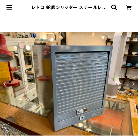
レトロ 蛇腹シャッター スチールレタ
ーケース | トリノス-torinoth- | 新
宿区神楽坂のリサイクルショップ・古
着