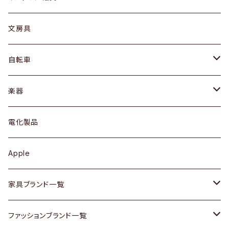
ピアス / イヤリング
デスク / コンソール
バッグ
カップ / マグ
文房具
ネックレス / ペンダント
ドレッサー
アウター
プレート / ボウル
自転車
ブレスレット / バングル
シェルフ
トップス
カトラリー
dahon
楽器
ブローチ
キュリオケース / 飾り棚
ワンピース
ケトル / ティーポット
ギター
電化製品
その他アクセサリー
カップボード / 食器棚
ボトムス
鍋 / フライパン
ベース
Apple
チェスト
靴
Vintage / ヴィンテージ
その他楽器
家具ブランド一覧
その他家具
スカーフ
銀製品
ACME Furniture / アクメ ファニチャー
ファッションブランド一覧