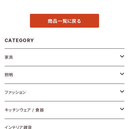
商品一覧に戻る
CATEGORY
家具
ソファ / ベンチ
照明
チェア / スツール
ペンダントライト
ファッション
ダイニングセット / ダイニングテーブル
テーブルランプ / デスクスタンド
アクセサリー
キッチンウェア / 食器
リング
ローテーブル / サイドテーブル
フロアライト
財布
グラス / タンブラー
インテリア雑貨