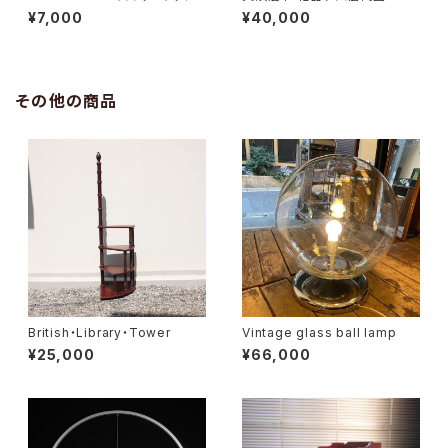
¥7,000
¥40,000
その他の商品
British・Library・Tower
Vintage glass ball lamp
¥25,000
¥66,000