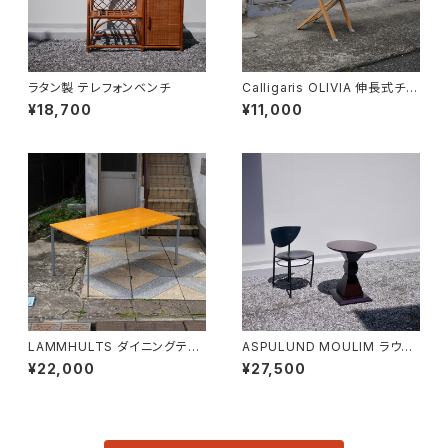
ラタン製 テレフォンベンチ
Calligaris OLIVIA 伸長式チェ
ア
¥18,700
¥11,000
LAMMHULTS ダイニングテー
ASPULUND MOULIM ラウン
ブル
ドテーブル
¥22,000
¥27,500