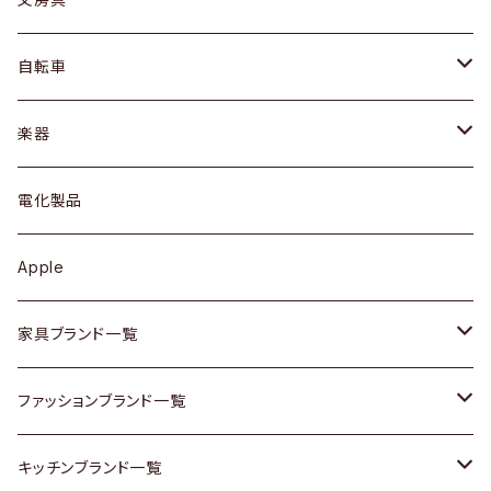
ネックレス / ペンダント
ドレッサー
アウター
プレート / ボウル
自転車
ブレスレット / バングル
シェルフ
トップス
カトラリー
dahon
楽器
ブローチ
キュリオケース / 飾り棚
ワンピース
ケトル / ティーポット
ギター
電化製品
その他アクセサリー
カップボード / 食器棚
ボトムス
鍋 / フライパン
ベース
Apple
チェスト
靴
Vintage / ヴィンテージ
その他楽器
家具ブランド一覧
その他家具
スカーフ
銀製品
ACME Furniture / アクメ ファニチャー
ファッションブランド一覧
Vintageヴィンテージ / Antiqueアンティーク
腕時計
和物 / 作家物
ACTUS / アクタス
agnes b / アニエス ベー
キッチンブランド一覧