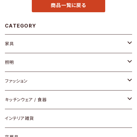
商品一覧に戻る
CATEGORY
家具
ソファ / ベンチ
照明
チェア / スツール
ペンダントライト
ファッション
ダイニングセット / ダイニングテーブル
テーブルランプ / デスクスタンド
アクセサリー
キッチンウェア / 食器
リング
ローテーブル / サイドテーブル
フロアライト
財布
グラス / タンブラー
インテリア雑貨
ピアス / イヤリング
デスク / コンソール
バッグ
カップ / マグ
文房具