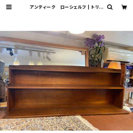
アンティーク ローシェルフ | トリノ
ス-torinoth- | 新宿区神楽坂のリサ
イクルショップ・古着