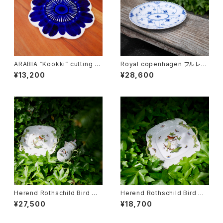
ARABIA “Kookki” cutting b
Royal copenhagen フルレー
oard
ス オーバルディッシュ
¥13,200
¥28,600
Herend Rothschild Bird ミ
Herend Rothschild Bird ハ
ニティーポット
ンドル付ケーキプレート
¥27,500
¥18,700