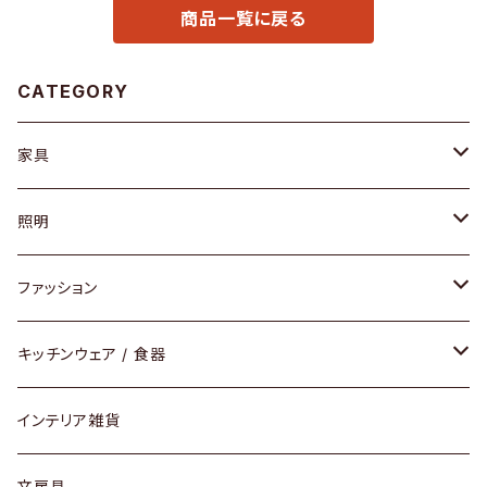
商品一覧に戻る
CATEGORY
家具
ソファ / ベンチ
照明
チェア / スツール
ペンダントライト
ファッション
ダイニングセット / ダイニングテーブル
テーブルランプ / デスクスタンド
アクセサリー
キッチンウェア / 食器
リング
ローテーブル / サイドテーブル
フロアライト
財布
グラス / タンブラー
インテリア雑貨
ピアス / イヤリング
デスク / コンソール
バッグ
カップ / マグ
文房具