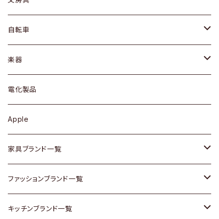
ネックレス / ペンダント
ドレッサー
アウター
プレート / ボウル
自転車
ブレスレット / バングル
シェルフ
トップス
カトラリー
dahon
楽器
ブローチ
キュリオケース / 飾り棚
ワンピース
ケトル / ティーポット
ギター
電化製品
その他アクセサリー
カップボード / 食器棚
ボトムス
鍋 / フライパン
ベース
Apple
チェスト
靴
Vintage / ヴィンテージ
その他楽器
家具ブランド一覧
その他家具
スカーフ
銀製品
ACME Furniture / アクメ ファニチャー
ファッションブランド一覧
Vintageヴィンテージ / Antiqueアンティーク
腕時計
和物 / 作家物
ACTUS / アクタス
agnes b / アニエス ベー
キッチンブランド一覧