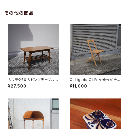
その他の商品
カリモク60 リビングテーブル
Calligaris OLIVIA 伸長式チェ
小
ア
¥27,500
¥11,000