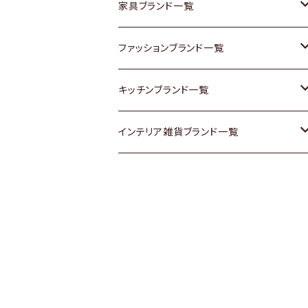
チェスト
靴
Vintage / ヴィンテージ
その他楽器
家具ブランド一覧
その他家具
スカーフ
銀製品
ACME Furniture / アクメ ファニチャー
ファッションブランド一覧
Vintageヴィンテージ / Antiqueアンティ
腕時計
和物 / 作家物
ACTUS / アクタス
agnes b / アニエス ベー
キッチンブランド一覧
ーク
Vintage / ヴィンテージ
その他キッチン雑貨
arflex / アルフレックス
BALLY / バリー
ARABIA / アラビア
インテリア雑貨ブランド一覧
Designers / デザイナーズ
Designers / デザイナーズ
B-COMPANY / ビーカンパニー
BOTTEGA VENETA / ボッテガ・ヴェネ
Baccrat / バカラ
ALESSI / アレッシィ
リメイク / DIY
タ
その他ファッション
BoConcept / ボーコンセプト
Fire-King / ファイヤーキング
Dulton / ダルトン
Burberry / バーバリー
Cassina / カッシーナ
GUSTAFSBERG / グスタフスベリ
Lisa Larson / リサラーソン
Barbour / バブアー
CRASH GATE / (Knot antiques)
Herend / ヘレンド
LLADRO / リアドロ