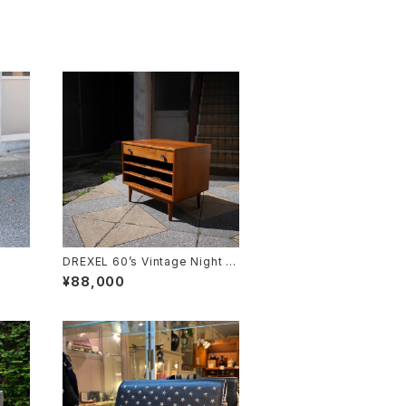
DREXEL 60’s Vintage Night ta
ble
¥88,000