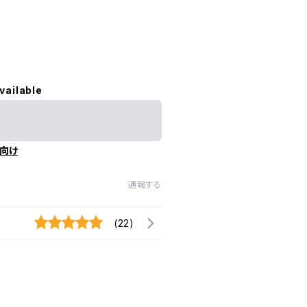
vailable
向け
通報する
(22)