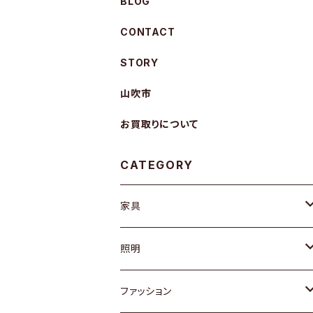
BLOG
CONTACT
STORY
山吹市
お買取りについて
CATEGORY
家具
ソファ / ベンチ
照明
チェア / スツール
ペンダントライト
ファッション