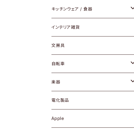
ダイニングセット / ダイニングテーブル
テーブルランプ / デスクスタンド
アクセサリー
キッチンウェア / 食器
リング
ローテーブル / サイドテーブル
フロアライト
財布
グラス / タンブラー
インテリア雑貨
ピアス / イヤリング
デスク / コンソール
バッグ
カップ / マグ
文房具
ネックレス / ペンダント
ドレッサー
アウター
プレート / ボウル
自転車
ブレスレット / バングル
シェルフ
トップス
カトラリー
dahon
楽器
ブローチ
キュリオケース / 飾り棚
ワンピース
ケトル / ティーポット
ギター
電化製品
その他アクセサリー
カップボード / 食器棚
ボトムス
鍋 / フライパン
ベース
Apple