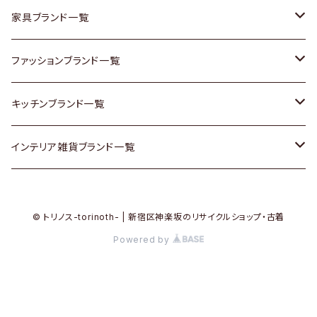
チェスト
靴
Vintage / ヴィンテージ
その他楽器
家具ブランド一覧
その他家具
スカーフ
銀製品
ACME Furniture / アクメ ファニチャー
ファッションブランド一覧
Vintageヴィンテージ / Antiqueアンティーク
腕時計
和物 / 作家物
ACTUS / アクタス
agnes b / アニエス ベー
キッチンブランド一覧
Designers / デザイナーズ
Vintage / ヴィンテージ
その他キッチン雑貨
arflex / アルフレックス
BALLY / バリー
ARABIA / アラビア
インテリア雑貨ブランド一覧
リメイク / DIY
Designers / デザイナーズ
B-COMPANY / ビーカンパニー
BOTTEGA VENETA / ボッテガ・ヴェネタ
Baccrat / バカラ
ALESSI / アレッシィ
© トリノス-torinoth- | 新宿区神楽坂のリサイクルショップ・古着
その他ファッション
BoConcept / ボーコンセプト
Burberry / バーバリー
Fire-King / ファイヤーキング
Dulton / ダルトン
Powered by
Cassina / カッシーナ
Barbour / バブアー
GUSTAFSBERG / グスタフスベリ
Lisa Larson / リサラーソン