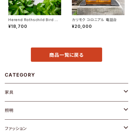
Herend Rothschild Bird ハ
カリモク コロニアル 電話台
ンドル付ケーキプレート
¥18,700
¥20,000
商品一覧に戻る
CATEGORY
家具
ソファ / ベンチ
照明
チェア / スツール
ペンダントライト
ファッション