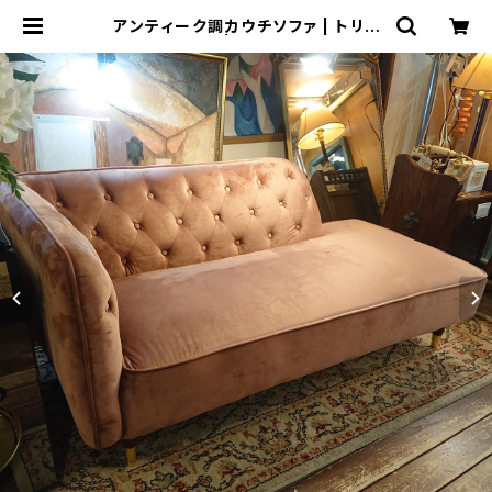
アンティーク調カウチソファ | トリノ
ス-torinoth- | 新宿区神楽坂のリサ
イクルショップ・古着