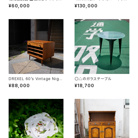
グビューロー
ネット
¥60,000
¥130,000
DREXEL 60’s Vintage Night
〇△のガラステーブル
table
¥88,000
¥18,700