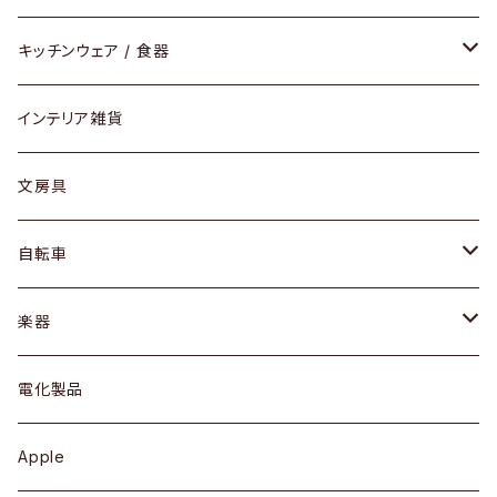
ダイニングセット / ダイニングテーブル
テーブルランプ / デスクスタンド
アクセサリー
キッチンウェア / 食器
リング
ローテーブル / サイドテーブル
フロアライト
財布
グラス / タンブラー
インテリア雑貨
ピアス / イヤリング
デスク / コンソール
バッグ
カップ / マグ
文房具
ネックレス / ペンダント
ドレッサー
アウター
プレート / ボウル
自転車
ブレスレット / バングル
シェルフ
トップス
カトラリー
dahon
楽器
ブローチ
キュリオケース / 飾り棚
ワンピース
ケトル / ティーポット
ギター
電化製品
その他アクセサリー
カップボード / 食器棚
ボトムス
鍋 / フライパン
ベース
Apple