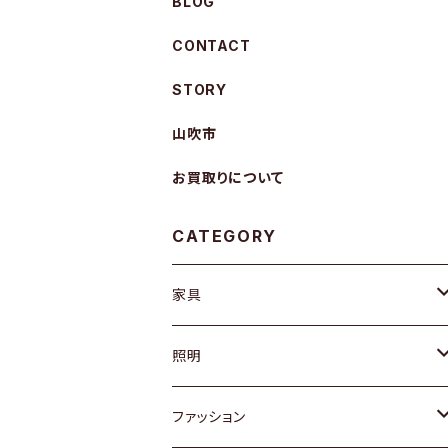
BLOG
CONTACT
STORY
山吹市
お買取りについて
CATEGORY
家具
ソファ / ベンチ
照明
チェア / スツール
ペンダントライト
ファッション