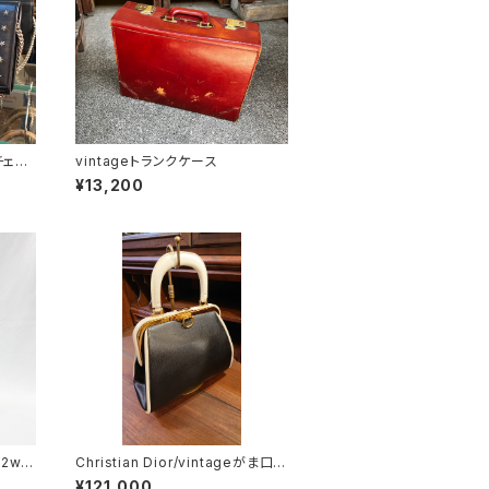
vintageトランクケース
¥13,200
 2wa
Christian Dior/vintageがま口バ
ッグ
¥121,000