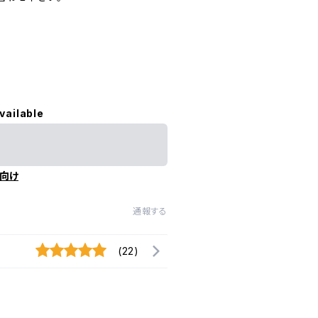
vailable
向け
通報する
(22)