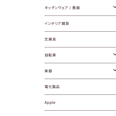
ダイニングセット / ダイニングテーブル
テーブルランプ / デスクスタンド
アクセサリー
キッチンウェア / 食器
リング
ローテーブル / サイドテーブル
フロアライト
財布
グラス / タンブラー
インテリア雑貨
ピアス / イヤリング
デスク / コンソール
バッグ
カップ / マグ
文房具
ネックレス / ペンダント
ドレッサー
アウター
プレート / ボウル
自転車
ブレスレット / バングル
シェルフ
トップス
カトラリー
dahon
楽器
ブローチ
キュリオケース / 飾り棚
ワンピース
ケトル / ティーポット
ギター
電化製品
その他アクセサリー
カップボード / 食器棚
ボトムス
鍋 / フライパン
ベース
Apple