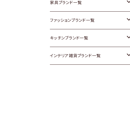
チェスト
靴
Vintage / ヴィンテージ
その他楽器
家具ブランド一覧
その他家具
スカーフ
銀製品
ACME Furniture / アクメ ファニチャー
ファッションブランド一覧
Vintageヴィンテージ / Antiqueアンティ
腕時計
和物 / 作家物
ACTUS / アクタス
agnes b / アニエス ベー
キッチンブランド一覧
ーク
Vintage / ヴィンテージ
その他キッチン雑貨
arflex / アルフレックス
BALLY / バリー
ARABIA / アラビア
インテリア雑貨ブランド一覧
Designers / デザイナーズ
Designers / デザイナーズ
B-COMPANY / ビーカンパニー
BOTTEGA VENETA / ボッテガ・ヴェネ
Baccrat / バカラ
ALESSI / アレッシィ
リメイク / DIY
タ
その他ファッション
BoConcept / ボーコンセプト
Fire-King / ファイヤーキング
Dulton / ダルトン
Burberry / バーバリー
Cassina / カッシーナ
GUSTAFSBERG / グスタフスベリ
Lisa Larson / リサラーソン
Barbour / バブアー
CRASH GATE / (Knot antiques)
Herend / ヘレンド
LLADRO / リアドロ