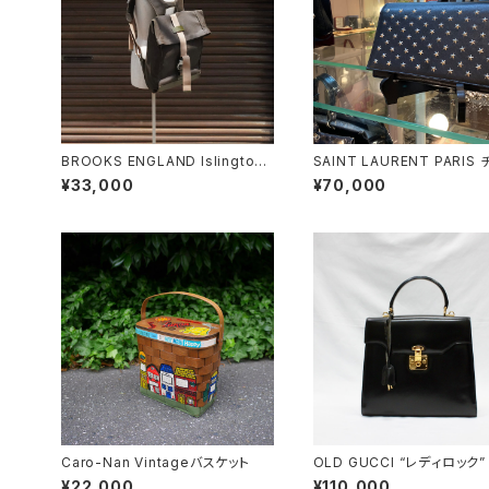
BROOKS ENGLAND Islington
SAINT LAURENT PARIS チェー
Rucksack
ンショルダーウォレット
¥33,000
¥70,000
Caro-Nan Vintageバスケット
OLD GUCCI “レディロック”
yハンドバッグ
¥22,000
¥110,000