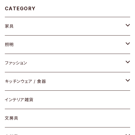
CATEGORY
家具
ソファ / ベンチ
照明
チェア / スツール
ペンダントライト
ファッション
ダイニングセット / ダイニングテーブル
テーブルランプ / デスクスタンド
アクセサリー
キッチンウェア / 食器
リング
ローテーブル / サイドテーブル
フロアライト
財布
グラス / タンブラー
インテリア雑貨
ピアス / イヤリング
デスク / コンソール
バッグ
カップ / マグ
文房具
ネックレス / ペンダント