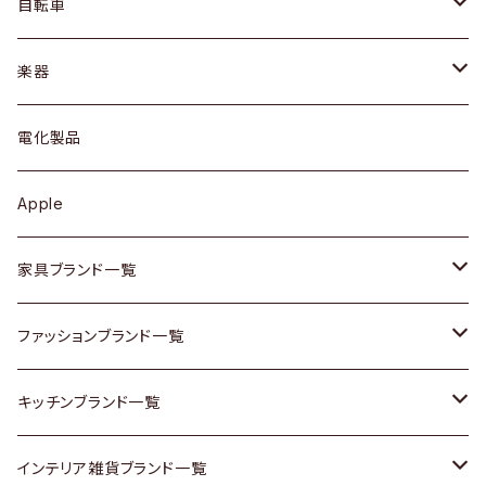
ドレッサー
アウター
プレート / ボウル
自転車
ブレスレット / バングル
シェルフ
トップス
カトラリー
dahon
楽器
ブローチ
キュリオケース / 飾り棚
ワンピース
ケトル / ティーポット
ギター
電化製品
その他アクセサリー
カップボード / 食器棚
ボトムス
鍋 / フライパン
ベース
Apple
チェスト
靴
Vintage / ヴィンテージ
その他楽器
家具ブランド一覧
その他家具
スカーフ
銀製品
ACME Furniture / アクメ ファニチャー
ファッションブランド一覧
Vintageヴィンテージ / Antiqueアンティーク
腕時計
和物 / 作家物
ACTUS / アクタス
agnes b / アニエス ベー
キッチンブランド一覧
Designers / デザイナーズ
Vintage / ヴィンテージ
その他キッチン雑貨
arflex / アルフレックス
BALLY / バリー
ARABIA / アラビア
インテリア雑貨ブランド一覧