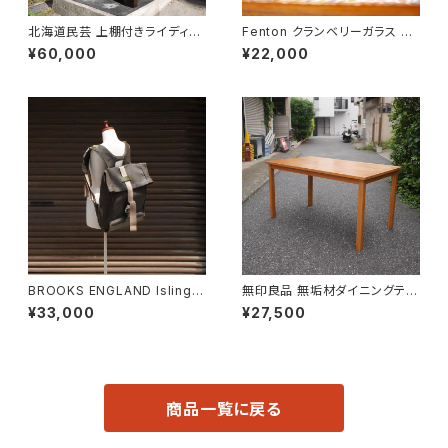
北海道民芸 上棚付きライディン
Fenton クランベリーガラス ピ
グビューロー
ッチャー
¥60,000
¥22,000
BROOKS ENGLAND Islingto
無印良品 無垢材ダイニングテー
n Rucksack
ブル
¥33,000
¥27,500
商品一覧に戻る