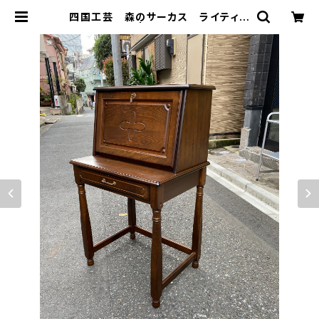
四国工芸 森のサーカス ライティン
グビューロー | トリノス-torinoth-
| 新宿区神楽坂のリサイクルショッ
プ・古着