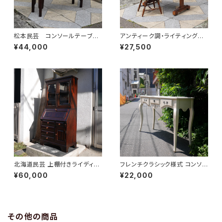
松本民芸 コンソールテーブ
アンティーク調・ライティングデ
ル "義"
スク
¥44,000
¥27,500
北海道民芸 上棚付きライディン
フレンチクラシック様式 コンソ
グビューロー
ールデスク
¥60,000
¥22,000
その他の商品