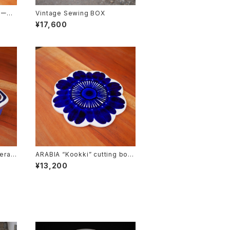
ソーサ
Vintage Sewing BOX
¥17,600
era”
ARABIA “Kookki” cutting boar
d
¥13,200