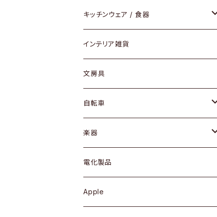
ダイニングセット / ダイニングテーブル
テーブルランプ / デスクスタンド
アクセサリー
キッチンウェア / 食器
リング
ローテーブル / サイドテーブル
フロアライト
財布
グラス / タンブラー
インテリア雑貨
ピアス / イヤリング
デスク / コンソール
バッグ
カップ / マグ
文房具
ネックレス / ペンダント
ドレッサー
アウター
プレート / ボウル
自転車
ブレスレット / バングル
シェルフ
トップス
カトラリー
dahon
楽器
ブローチ
キュリオケース / 飾り棚
ワンピース
ケトル / ティーポット
ギター
電化製品
その他アクセサリー
カップボード / 食器棚
ボトムス
鍋 / フライパン
ベース
Apple