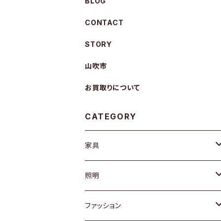
BLOG
CONTACT
STORY
山吹市
お買取りについて
CATEGORY
家具
ソファ / ベンチ
照明
チェア / スツール
ペンダントライト
ファッション