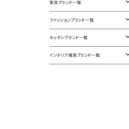
チェスト
靴
Vintage / ヴィンテージ
その他楽器
家具ブランド一覧
その他家具
スカーフ
銀製品
ACME Furniture / アクメ ファニチャー
ファッションブランド一覧
Vintageヴィンテージ / Antiqueアンティ
腕時計
和物 / 作家物
ACTUS / アクタス
agnes b / アニエス ベー
キッチンブランド一覧
ーク
Vintage / ヴィンテージ
その他キッチン雑貨
arflex / アルフレックス
BALLY / バリー
ARABIA / アラビア
インテリア雑貨ブランド一覧
Designers / デザイナーズ
Designers / デザイナーズ
B-COMPANY / ビーカンパニー
BOTTEGA VENETA / ボッテガ・ヴェネ
Baccrat / バカラ
ALESSI / アレッシィ
リメイク / DIY
タ
その他ファッション
BoConcept / ボーコンセプト
Fire-King / ファイヤーキング
Dulton / ダルトン
Burberry / バーバリー
Cassina / カッシーナ
GUSTAFSBERG / グスタフスベリ
Lisa Larson / リサラーソン
Barbour / バブアー
CRASH GATE / (Knot antiques)
Herend / ヘレンド
LLADRO / リアドロ