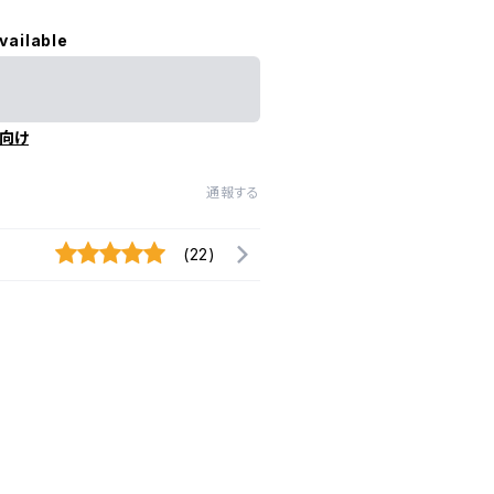
vailable
向け
通報する
(22)