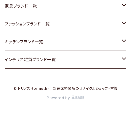
チェスト
靴
Vintage / ヴィンテージ
その他楽器
家具ブランド一覧
その他家具
スカーフ
銀製品
ACME Furniture / アクメ ファニチャー
ファッションブランド一覧
Vintageヴィンテージ / Antiqueアンティーク
腕時計
和物 / 作家物
ACTUS / アクタス
agnes b / アニエス ベー
キッチンブランド一覧
Designers / デザイナーズ
Vintage / ヴィンテージ
その他キッチン雑貨
arflex / アルフレックス
BALLY / バリー
ARABIA / アラビア
インテリア雑貨ブランド一覧
リメイク / DIY
Designers / デザイナーズ
B-COMPANY / ビーカンパニー
BOTTEGA VENETA / ボッテガ・ヴェネタ
Baccrat / バカラ
ALESSI / アレッシィ
© トリノス-torinoth- | 新宿区神楽坂のリサイクルショップ・古着
その他ファッション
BoConcept / ボーコンセプト
Burberry / バーバリー
Fire-King / ファイヤーキング
Dulton / ダルトン
Powered by
Cassina / カッシーナ
Barbour / バブアー
GUSTAFSBERG / グスタフスベリ
Lisa Larson / リサラーソン
CRASH GATE / (Knot antiques)
BVLGARI / ブルガリ
Herend / ヘレンド
LLADRO / リアドロ