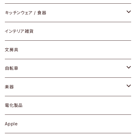
ダイニングセット / ダイニングテーブル
テーブルランプ / デスクスタンド
アクセサリー
キッチンウェア / 食器
リング
ローテーブル / サイドテーブル
フロアライト
財布
グラス / タンブラー
インテリア雑貨
ピアス / イヤリング
デスク / コンソール
バッグ
カップ / マグ
文房具
ネックレス / ペンダント
ドレッサー
アウター
プレート / ボウル
自転車
ブレスレット / バングル
シェルフ
トップス
カトラリー
dahon
楽器
ブローチ
キュリオケース / 飾り棚
ワンピース
ケトル / ティーポット
ギター
電化製品
その他アクセサリー
カップボード / 食器棚
ボトムス
鍋 / フライパン
ベース
Apple