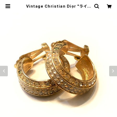
Vintage Christian Dior "ライン
ストーンイヤリング（大）" | トリノス-
torinoth- | 新宿区神楽坂のリサイ
クルショップ・古着