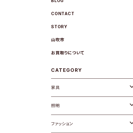
BLOG
CONTACT
STORY
山吹市
お買取りについて
CATEGORY
家具
ソファ / ベンチ
照明
チェア / スツール
ペンダントライト
ファッション