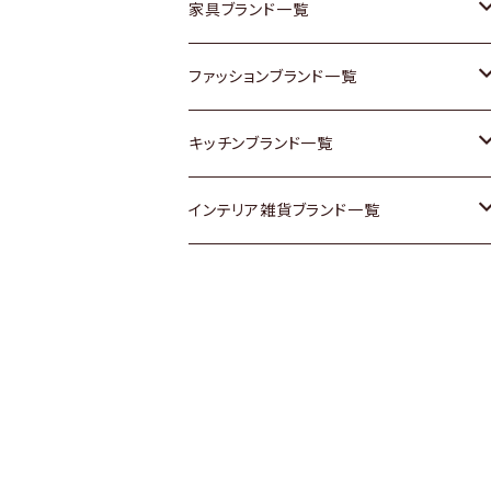
チェスト
靴
Vintage / ヴィンテージ
その他楽器
家具ブランド一覧
その他家具
スカーフ
銀製品
ACME Furniture / アクメ ファニチャー
ファッションブランド一覧
Vintageヴィンテージ / Antiqueアンティ
腕時計
和物 / 作家物
ACTUS / アクタス
agnes b / アニエス ベー
キッチンブランド一覧
ーク
Vintage / ヴィンテージ
その他キッチン雑貨
arflex / アルフレックス
BALLY / バリー
ARABIA / アラビア
インテリア雑貨ブランド一覧
Designers / デザイナーズ
Designers / デザイナーズ
B-COMPANY / ビーカンパニー
BOTTEGA VENETA / ボッテガ・ヴェネ
Baccrat / バカラ
ALESSI / アレッシィ
リメイク / DIY
タ
その他ファッション
BoConcept / ボーコンセプト
Fire-King / ファイヤーキング
Dulton / ダルトン
Burberry / バーバリー
Cassina / カッシーナ
GUSTAFSBERG / グスタフスベリ
Lisa Larson / リサラーソン
Barbour / バブアー
CRASH GATE / (Knot antiques)
Herend / ヘレンド
LLADRO / リアドロ