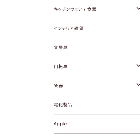
ダイニングセット / ダイニングテーブル
テーブルランプ / デスクスタンド
アクセサリー
キッチンウェア / 食器
リング
ローテーブル / サイドテーブル
フロアライト
財布
グラス / タンブラー
インテリア雑貨
ピアス / イヤリング
デスク / コンソール
バッグ
カップ / マグ
文房具
ネックレス / ペンダント
ドレッサー
アウター
プレート / ボウル
自転車
ブレスレット / バングル
シェルフ
トップス
カトラリー
dahon
楽器
ブローチ
キュリオケース / 飾り棚
ワンピース
ケトル / ティーポット
ギター
電化製品
その他アクセサリー
カップボード / 食器棚
ボトムス
鍋 / フライパン
ベース
Apple