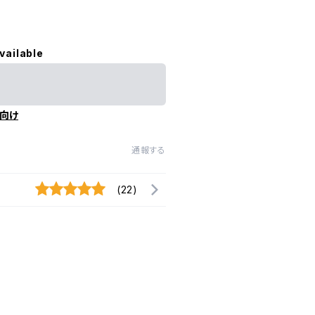
vailable
向け
通報する
(22)