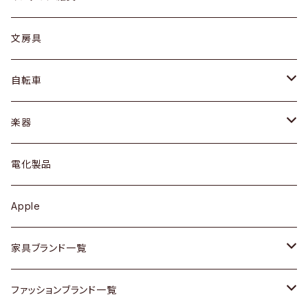
ピアス / イヤリング
デスク / コンソール
バッグ
カップ / マグ
文房具
ネックレス / ペンダント
ドレッサー
アウター
プレート / ボウル
自転車
ブレスレット / バングル
シェルフ
トップス
カトラリー
dahon
楽器
ブローチ
キュリオケース / 飾り棚
ワンピース
ケトル / ティーポット
ギター
電化製品
その他アクセサリー
カップボード / 食器棚
ボトムス
鍋 / フライパン
ベース
Apple
チェスト
靴
Vintage / ヴィンテージ
その他楽器
家具ブランド一覧
その他家具
スカーフ
銀製品
ACME Furniture / アクメ ファニチャー
ファッションブランド一覧