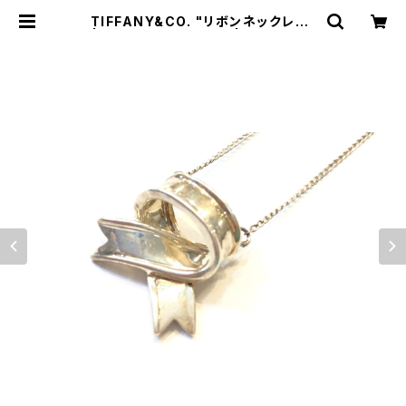
TIFFANY&CO. "リボンネックレス"
| トリノス-torinoth- | 新宿区神楽
坂のリサイクルショップ・古着