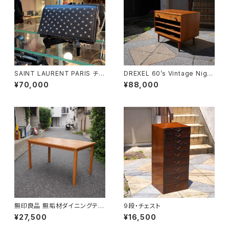
SAINT LAURENT PARIS チェ
DREXEL 60’s Vintage Night
ーンショルダーウォレット
table
¥70,000
¥88,000
無印良品 無垢材ダイニングテー
9段・チェスト
ブル
¥27,500
¥16,500