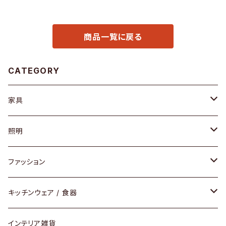
商品一覧に戻る
CATEGORY
家具
ソファ / ベンチ
照明
チェア / スツール
ペンダントライト
ファッション
ダイニングセット / ダイニングテーブル
テーブルランプ / デスクスタンド
アクセサリー
キッチンウェア / 食器
リング
ローテーブル / サイドテーブル
フロアライト
財布
グラス / タンブラー
インテリア雑貨