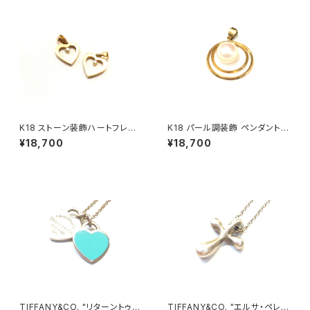
K18 ストーン装飾ハートフレー
K18 パール調装飾 ペンダントト
ム ペンダントトップ
ップ
¥18,700
¥18,700
TIFFANY&CO. "リターントゥミ
TIFFANY&CO. "エルサ・ペレッ