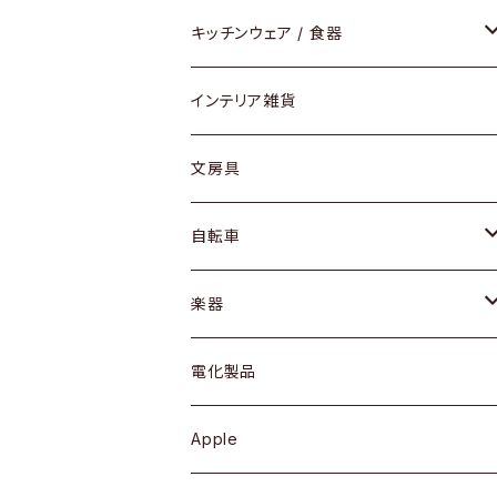
ダイニングセット / ダイニングテーブル
テーブルランプ / デスクスタンド
アクセサリー
キッチンウェア / 食器
リング
ローテーブル / サイドテーブル
フロアライト
財布
グラス / タンブラー
インテリア雑貨
ピアス / イヤリング
デスク / コンソール
バッグ
カップ / マグ
文房具
ネックレス / ペンダント
ドレッサー
アウター
プレート / ボウル
自転車
ブレスレット / バングル
シェルフ
トップス
カトラリー
dahon
楽器
ブローチ
キュリオケース / 飾り棚
ワンピース
ケトル / ティーポット
ギター
電化製品
その他アクセサリー
カップボード / 食器棚
ボトムス
鍋 / フライパン
ベース
Apple