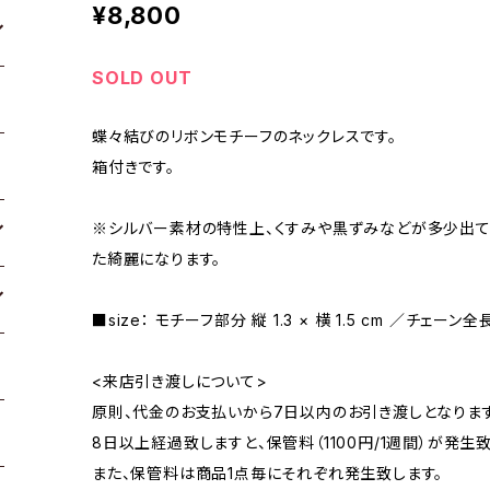
¥8,800
SOLD OUT
蝶々結びのリボンモチーフのネックレスです。
箱付きです。
※シルバー素材の特性上、くすみや黒ずみなどが多少出て
た綺麗になります。
■size： モチーフ部分 縦 1.3 × 横 1.5 cm ／チェー
<来店引き渡しについて>
原則、代金のお支払いから7日以内のお引き渡しとなります
8日以上経過致しますと、保管料（1100円/1週間）が発生致
また、保管料は商品1点毎にそれぞれ発生致します。