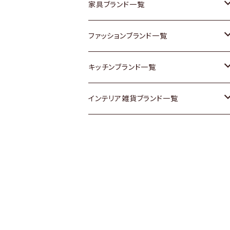
チェスト
靴
Vintage / ヴィンテージ
その他楽器
家具ブランド一覧
その他家具
スカーフ
銀製品
ACME Furniture / アクメ ファニチャー
ファッションブランド一覧
Vintageヴィンテージ / Antiqueアンティ
腕時計
和物 / 作家物
ACTUS / アクタス
agnes b / アニエス ベー
キッチンブランド一覧
ーク
Vintage / ヴィンテージ
その他キッチン雑貨
arflex / アルフレックス
BALLY / バリー
ARABIA / アラビア
インテリア雑貨ブランド一覧
Designers / デザイナーズ
Designers / デザイナーズ
B-COMPANY / ビーカンパニー
BOTTEGA VENETA / ボッテガ・ヴェネ
Baccrat / バカラ
ALESSI / アレッシィ
リメイク / DIY
タ
その他ファッション
BoConcept / ボーコンセプト
Fire-King / ファイヤーキング
Dulton / ダルトン
Burberry / バーバリー
Cassina / カッシーナ
GUSTAFSBERG / グスタフスベリ
Lisa Larson / リサラーソン
Barbour / バブアー
CRASH GATE / (Knot antiques)
Herend / ヘレンド
LLADRO / リアドロ