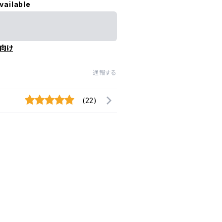
vailable
向け
通報する
(22)