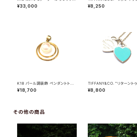
プ
ス"
¥33,000
¥8,250
K18 パール調装飾 ペンダントトッ
TIFFANY&CO. "リターント
プ
ダブルハートネックレス"
¥18,700
¥8,800
その他の商品