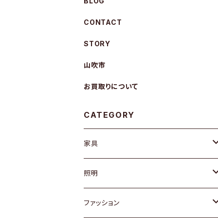
BLOG
CONTACT
STORY
山吹市
お買取りについて
CATEGORY
家具
ソファ / ベンチ
照明
チェア / スツール
ペンダントライト
ファッション