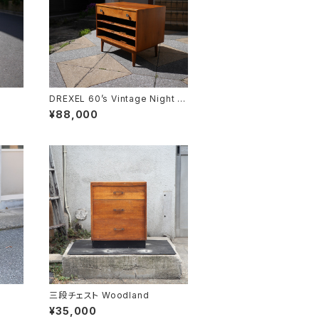
DREXEL 60’s Vintage Night ta
ble
¥88,000
三段チェスト Woodland
¥35,000