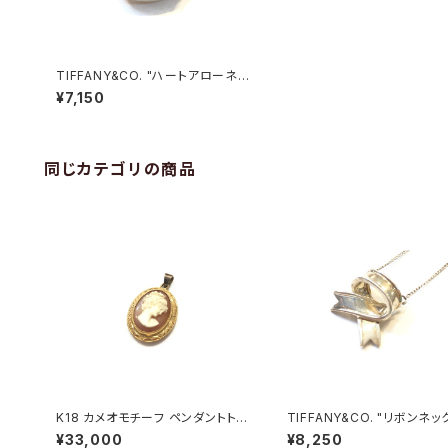
TIFFANY&CO. "ハートアローネッ
クレス"
¥7,150
同じカテゴリの商品
K18 カメオモチーフ ペンダントトッ
TIFFANY&CO. "リボンネッ
プ
ス"
¥33,000
¥8,250