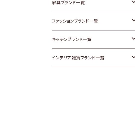
チェスト
靴
Vintage / ヴィンテージ
その他楽器
家具ブランド一覧
その他家具
スカーフ
銀製品
ACME Furniture / アクメ ファニチャー
ファッションブランド一覧
Vintageヴィンテージ / Antiqueアンティ
腕時計
和物 / 作家物
ACTUS / アクタス
agnes b / アニエス ベー
キッチンブランド一覧
ーク
Vintage / ヴィンテージ
その他キッチン雑貨
arflex / アルフレックス
BALLY / バリー
ARABIA / アラビア
インテリア雑貨ブランド一覧
Designers / デザイナーズ
Designers / デザイナーズ
B-COMPANY / ビーカンパニー
BOTTEGA VENETA / ボッテガ・ヴェネ
Baccrat / バカラ
ALESSI / アレッシィ
リメイク / DIY
タ
その他ファッション
BoConcept / ボーコンセプト
Fire-King / ファイヤーキング
Dulton / ダルトン
Burberry / バーバリー
Cassina / カッシーナ
GUSTAFSBERG / グスタフスベリ
Lisa Larson / リサラーソン
Barbour / バブアー
CRASH GATE / (Knot antiques)
Herend / ヘレンド
LLADRO / リアドロ