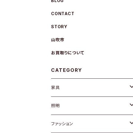
BLOG
CONTACT
STORY
山吹市
お買取りについて
CATEGORY
家具
ソファ / ベンチ
照明
チェア / スツール
ペンダントライト
ファッション