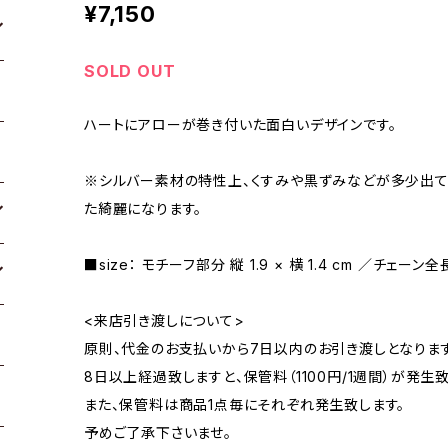
¥7,150
SOLD OUT
ハートにアローが巻き付いた面白いデザインです。
※シルバー素材の特性上、くすみや黒ずみなどが多少出て
た綺麗になります。
■size： モチーフ部分 縦 1.9 × 横 1.4 cm ／チェーン
<来店引き渡しについて>
原則、代金のお支払いから7日以内のお引き渡しとなります
8日以上経過致しますと、保管料（1100円/1週間）が発生致
また、保管料は商品1点毎にそれぞれ発生致します。
予めご了承下さいませ。