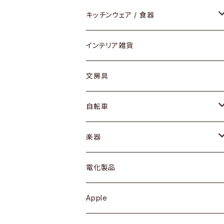
ダイニングセット / ダイニングテーブル
テーブルランプ / デスクスタンド
アクセサリー
キッチンウェア / 食器
リング
ローテーブル / サイドテーブル
フロアライト
財布
グラス / タンブラー
インテリア雑貨
ピアス / イヤリング
デスク / コンソール
バッグ
カップ / マグ
文房具
ネックレス / ペンダント
ドレッサー
アウター
プレート / ボウル
自転車
ブレスレット / バングル
シェルフ
トップス
カトラリー
dahon
楽器
ブローチ
キュリオケース / 飾り棚
ワンピース
ケトル / ティーポット
ギター
電化製品
その他アクセサリー
カップボード / 食器棚
ボトムス
鍋 / フライパン
ベース
Apple