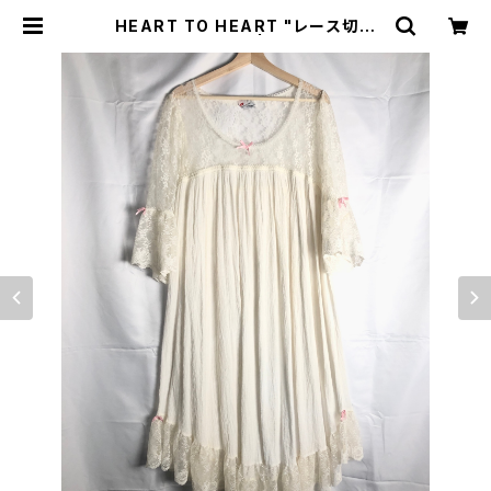
HEART TO HEART "レース切替
ガーゼ ワンピース" | トリノス-torin
oth- | 新宿区神楽坂のリサイクルシ
ョップ・古着