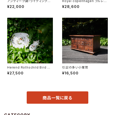
アンティーク調・ライティングデ
Royal copenhagen フルレー
スク
ス オーバルディッシュ
¥22,000
¥28,600
Herend Rothschild Bird ミ
引出の多い小箪笥
ニティーポット
¥27,500
¥16,500
商品一覧に戻る