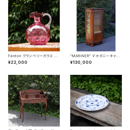
Fenton クランベリーガラス ピ
"MARINER" マホガニーキャビ
ッチャー
ネット
¥22,000
¥130,000