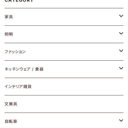
CATEGORY
家具
ソファ / ベンチ
照明
チェア / スツール
ペンダントライト
ファッション
ダイニングセット / ダイニングテーブル
テーブルランプ / デスクスタンド
アクセサリー
キッチンウェア / 食器
リング
ローテーブル / サイドテーブル
フロアライト
財布
グラス / タンブラー
インテリア雑貨
ピアス / イヤリング
デスク / コンソール
バッグ
カップ / マグ
文房具
ネックレス / ペンダント
ドレッサー
アウター
プレート / ボウル
自転車