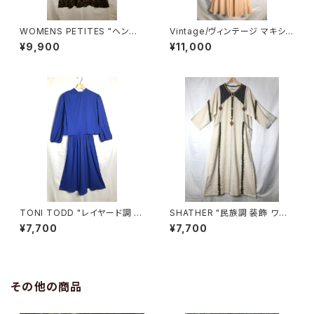
WOMENS PETITES "ヘンリ
Vintage/ヴィンテージ マキシ
ーネック 総柄 ワンピース"
丈 ランジェリー ワンピース
¥9,900
¥11,000
TONI TODD "レイヤード調 モ
SHATHER "民族調 装飾 ワン
ックネック プリーツ ワンピース"
ピース"
¥7,700
¥7,700
その他の商品