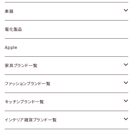
ブレスレット / バングル
シェルフ
トップス
カトラリー
dahon
楽器
ブローチ
キュリオケース / 飾り棚
ワンピース
ケトル / ティーポット
ギター
電化製品
その他アクセサリー
カップボード / 食器棚
ボトムス
鍋 / フライパン
ベース
Apple
チェスト
靴
Vintage / ヴィンテージ
その他楽器
家具ブランド一覧
その他家具
スカーフ
銀製品
ACME Furniture / アクメ ファニチャー
ファッションブランド一覧
Vintageヴィンテージ / Antiqueアンティーク
腕時計
和物 / 作家物
ACTUS / アクタス
agnes b / アニエス ベー
キッチンブランド一覧
Designers / デザイナーズ
Vintage / ヴィンテージ
その他キッチン雑貨
arflex / アルフレックス
BALLY / バリー
ARABIA / アラビア
インテリア雑貨ブランド一覧