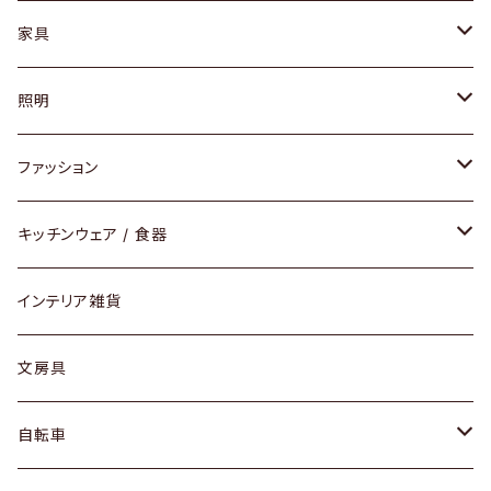
家具
ソファ / ベンチ
照明
チェア / スツール
ペンダントライト
ファッション
ダイニングセット / ダイニングテーブル
テーブルランプ / デスクスタンド
アクセサリー
キッチンウェア / 食器
リング
ローテーブル / サイドテーブル
フロアライト
財布
グラス / タンブラー
インテリア雑貨
ピアス / イヤリング
デスク / コンソール
バッグ
カップ / マグ
文房具
ネックレス / ペンダント
ドレッサー
アウター
プレート / ボウル
自転車
ブレスレット / バングル