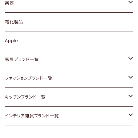
シェルフ
トップス
カトラリー
dahon
楽器
ブローチ
キュリオケース / 飾り棚
ワンピース
ケトル / ティーポット
ギター
電化製品
その他アクセサリー
カップボード / 食器棚
ボトムス
鍋 / フライパン
ベース
Apple
チェスト
靴
Vintage / ヴィンテージ
その他楽器
家具ブランド一覧
その他家具
スカーフ
銀製品
ACME Furniture / アクメ ファニチャー
ファッションブランド一覧
Vintageヴィンテージ / Antiqueアンティーク
腕時計
和物 / 作家物
ACTUS / アクタス
agnes b / アニエス ベー
キッチンブランド一覧
Designers / デザイナーズ
Vintage / ヴィンテージ
その他キッチン雑貨
arflex / アルフレックス
BALLY / バリー
ARABIA / アラビア
インテリア雑貨ブランド一覧
リメイク / DIY
Designers / デザイナーズ
B-COMPANY / ビーカンパニー
BOTTEGA VENETA / ボッテガ・ヴェネタ
Baccrat / バカラ
ALESSI / アレッシィ