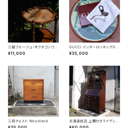
三越ブルージュ・オクタゴンワゴ
GUCCI インターロッキングGド
ン
ッグ キーホルダー
¥11,000
¥35,000
三段チェスト Woodland
北海道民芸 上棚付きライディン
グビューロー
¥35,000
¥60,000