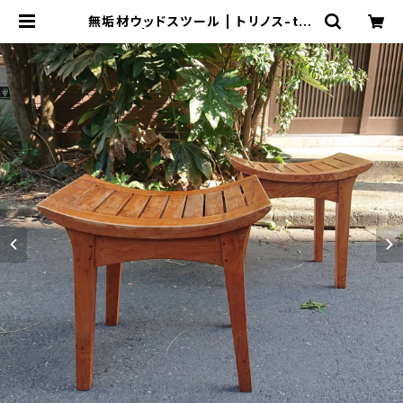
無垢材ウッドスツール | トリノス-tor
inoth- | 新宿区神楽坂のリサイクル
ショップ・古着